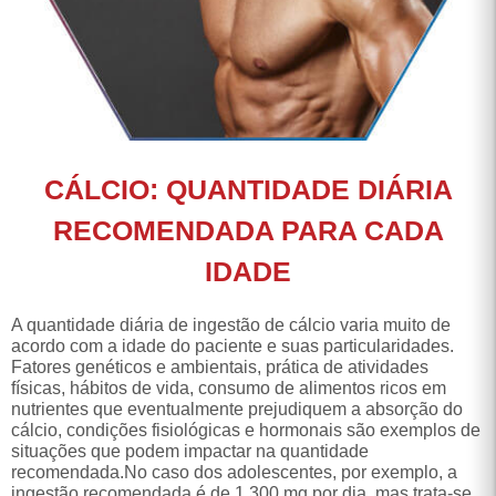
CÁLCIO: QUANTIDADE DIÁRIA
RECOMENDADA PARA CADA
IDADE
A quantidade diária de ingestão de cálcio varia muito de
acordo com a idade do paciente e suas particularidades.
Fatores genéticos e ambientais, prática de atividades
físicas, hábitos de vida, consumo de alimentos ricos em
nutrientes que eventualmente prejudiquem a absorção do
cálcio, condições fisiológicas e hormonais são exemplos de
situações que podem impactar na quantidade
recomendada.No caso dos adolescentes, por exemplo, a
ingestão recomendada é de 1.300 mg por dia, mas trata-se
apenas de um indicativo. Por isso, é importante avaliar as
particularidades e necessidades de cada indivíduo.
No caso de pacientes adultos e idosos, a ingestão diária