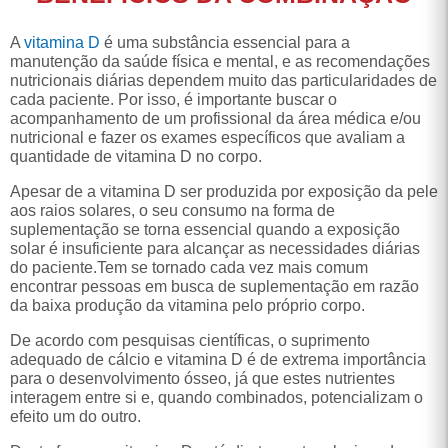
A
vitamina D
é uma substância essencial para a
manutenção da saúde física e mental, e as recomendações
nutricionais diárias dependem muito das particularidades de
cada paciente. Por isso, é importante buscar o
acompanhamento de um profissional da área médica e/ou
nutricional e fazer os exames específicos que avaliam a
quantidade de vitamina D no corpo.
Apesar de a vitamina D ser produzida por exposição da pele
aos raios solares, o seu consumo na forma de
suplementação se torna essencial quando a exposição
solar é insuficiente para alcançar as necessidades diárias
do paciente.Tem se tornado cada vez mais comum
encontrar pessoas em busca de suplementação em razão
da baixa produção da vitamina pelo próprio corpo.
De acordo com pesquisas científicas, o suprimento
adequado de cálcio e vitamina D é de extrema importância
para o desenvolvimento ósseo, já que estes nutrientes
interagem entre si e, quando combinados, potencializam o
efeito um do outro.
Desta forma, a vitamina D está diretamente relacionada ao
metabolismo ósseo, sendo que a sua deficiência vai causar,