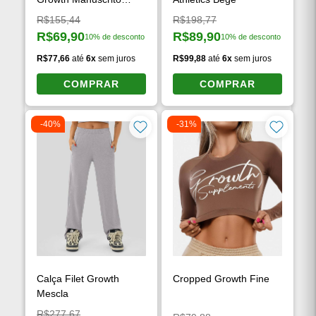
Branco
Preço original:
Preço original:
R$155,44
R$198,77
R$69,90
R$89,90
10% de desconto
10% de desconto
Preço à vista:
Preço à vista:
R$77,66
até
6x
sem juros
R$99,88
até
6x
sem juros
COMPRAR
COMPRAR
-40%
-31%
Calça Filet Growth
Cropped Growth Fine
Mescla
Preço original:
R$277,67