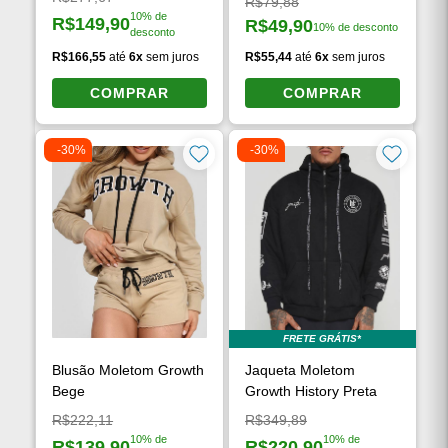
Preço original:
R$79,88
10% de
R$149,90
R$49,90
10% de desconto
Preço à vista:
desconto
Preço à vista:
R$166,55
até
6x
sem juros
R$55,44
até
6x
sem juros
COMPRAR
COMPRAR
-30%
-30%
FRETE GRÁTIS*
Blusão Moletom Growth
Jaqueta Moletom
Bege
Growth History Preta
Preço original:
Preço original:
R$222,11
R$349,89
10% de
10% de
R$139,90
R$220,90