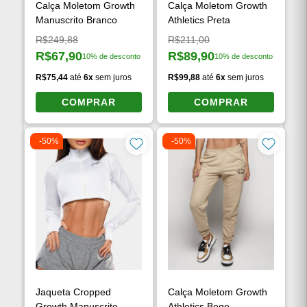
Calça Moletom Growth
Calça Moletom Growth
Manuscrito Branco
Athletics Preta
Preço original:
Preço original:
R$249,88
R$211,00
R$67,90
R$89,90
10% de desconto
10% de desconto
Preço à vista:
Preço à vista:
R$75,44
até
6x
sem juros
R$99,88
até
6x
sem juros
COMPRAR
COMPRAR
-50%
-50%
Jaqueta Cropped
Calça Moletom Growth
Growth Manuscrito
Athletics Bege