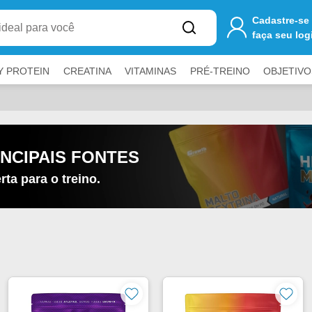
one
R$ 250,00
ao carrinho para ter
FRETE GRÁTIS
Cadastre-se
faça seu log
Y PROTEIN
CREATINA
VITAMINAS
PRÉ-TREINO
OBJETIVO
a fechar painéis.