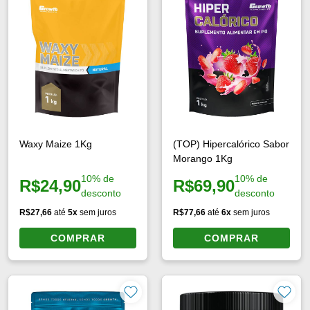
das
Vestuário
Kits
Roupas
Kit Creatina 1kg