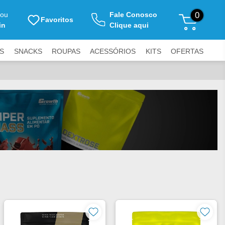
ou
Fale Conosco
0
Favoritos
in
Clique aqui
S
SNACKS
ROUPAS
ACESSÓRIOS
KITS
OFERTAS