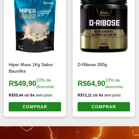
Acessórios
Kit Creatina 500g
Roupas masculinas
Kit Creatina Creapure 
Roupas femininas
Kit Whey concentrado 
Roupas Unissex
Kit bebida láctea
Tops
Kits suplementos e ace
Legging
Kits roupas
Bonés
Kit Whey medium 1kg 
Camisetas masculinas
Kit iniciantes
Cropped
Kit vitaminas
Formas de Pagamento