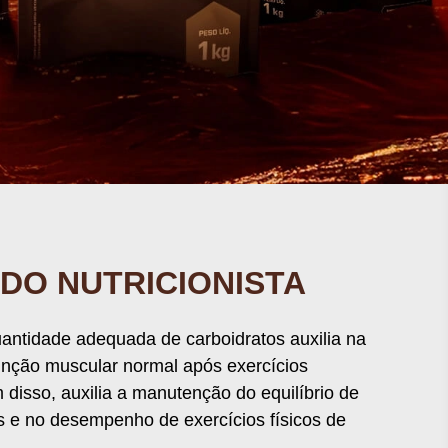
ua exibição. *Condições de pagamento à vista somente para