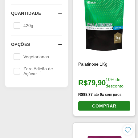
420g
OPÇÕES
Vegetarianas
Zero Adição de
Açúcar
Suplementos e Vitaminas
Alimentos e bebi
Whey Protein
Barras de Proteína