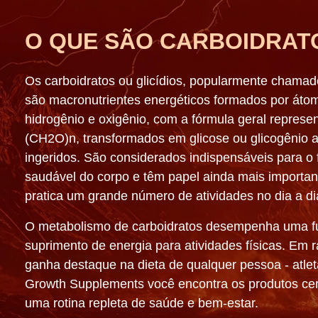
Telefone:
(11) 3003-3994
E-mail:
sac@growthsupplements.com.br
Atendimento:
Seg a Sex das 8h às 12h | das 13h30
às 18h
Trabalhe conosco
Copyright 2026 Growth Supplements Produtos Alimentícios