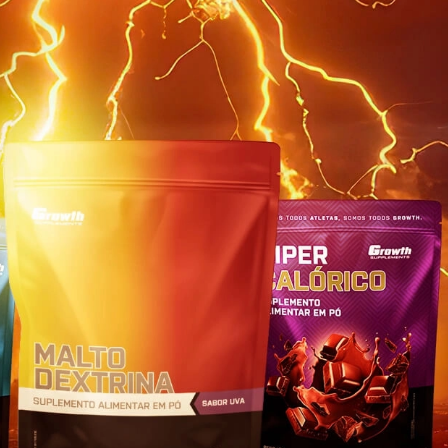
Siga nas redes sociais
Segurança
-08
Av. Wilson Lemos, 2850 - Tijucas / SC - CEP 88200-958