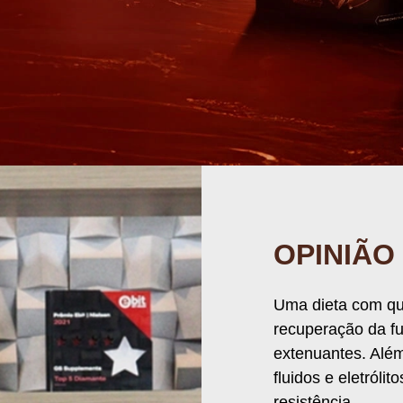
" somente são válidos para as compras efetuadas no ato da s
boleto ou pix.
Feito por:
Plataforma: