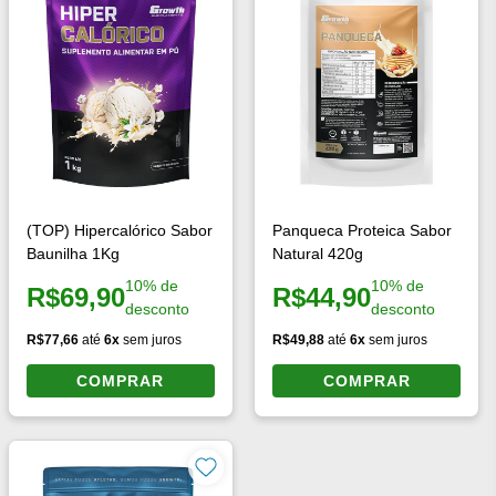
Nota média da loja
4.8
/5
Veja mais informações sobre
avaliações acessando o
link
Dicas e Receitas
(abre em nova janel
Blog