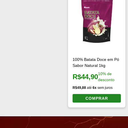
Creatina
Bebidas Proteicas
Aminoácidos
Salgadinhos proteícos
Proteína de soja
Molhos e temperos
Proteínas do arroz
Panquecas
Multivitamínico
Cremes Proteicos
Pré-treino
Doces Proteicos
ZMA
Pasta de amendoim
BCAA
Chocolate Proteico
Paçoca proteica