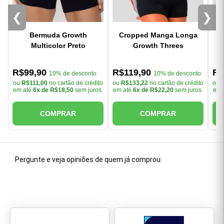
❮
❯
Bermuda Growth
Cropped Manga Longa
C
Multicolor Preto
Growth Threes
R$99,90
R$119,90
R$
10% de desconto
10% de desconto
ou
R$111,00
no cartão de crédito
ou
R$133,22
no cartão de crédito
ou
em até
6x de R$18,50
sem juros.
em até
6x de R$22,20
sem juros.
em 
COMPRAR
COMPRAR
Pergunte e veja opiniões de quem já comprou: