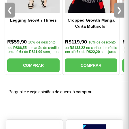
❮
❯
Legging Growth Threes
Cropped Growth Manga
Curta Multicolor
R$59,90
R$119,90
R$
10% de desconto
10% de desconto
ou
R$66,55
no cartão de crédito
ou
R$133,22
no cartão de crédito
ou
em até
6x de R$11,09
sem juros.
em até
6x de R$22,20
sem juros.
em 
COMPRAR
COMPRAR
Pergunte e veja opiniões de quem já comprou: