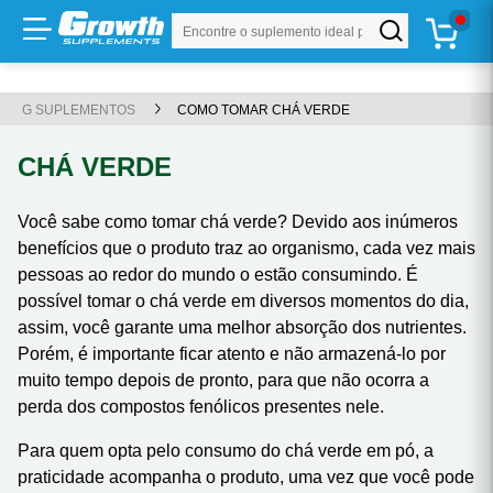
Buscar produto
Ir para
TOP 20
LANÇAMENTOS
WHEY
CREATINA
KITS
OFERTAS
PRÉ-TREINO
ROUPAS
Conteúdo principal
Menu principal
Busca
G SUPLEMENTOS
COMO TOMAR CHÁ VERDE
Rodapé
CHÁ VERDE
Atalhos do teclado
Você sabe como tomar chá verde? Devido aos inúmeros
Conteúdo
alt
+
1
benefícios que o produto traz ao organismo, cada vez mais
Menu
alt
+
2
pessoas ao redor do mundo o estão consumindo. É
possível tomar o chá verde em diversos momentos do dia,
Pesquisar
alt
+
3
assim, você garante uma melhor absorção dos nutrientes.
Carrinho
alt
+
4
Porém, é importante ficar atento e não armazená-lo por
muito tempo depois de pronto, para que não ocorra a
Rodapé
alt
+
5
perda dos compostos fenólicos presentes nele.
Mostrar/ocultar atalhos
alt
+
A
Para quem opta pelo consumo do chá verde em pó, a
praticidade acompanha o produto, uma vez que você pode
ⓘ
Use
e
para navegar,
para ativar e
par
Tab
Shift+Tab
Enter
Esc