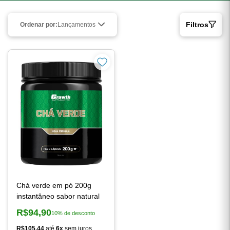
Filtros
Ordenar por:
Lançamentos
Chá verde em pó 200g
instantâneo sabor natural
R$94,90
10% de desconto
Preço à vista:
R$105,44
até
6x
sem juros