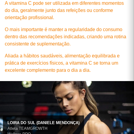
A vitamina C pode ser utilizada em diferentes momentos
do dia, geralmente junto das refeições ou conforme
orientação profissional.
O mais importante é manter a regularidade do consumo
dentro das recomendações indicadas, criando uma rotina
consistente de suplementação.
Aliada a hábitos saudáveis, alimentação equilibrada e
prática de exercícios físicos, a vitamina C se torna um
excelente complemento para o dia a dia.
LOIRA DO SUL (DANIELE MENDONÇA)
Atleta TEAMGROWTH