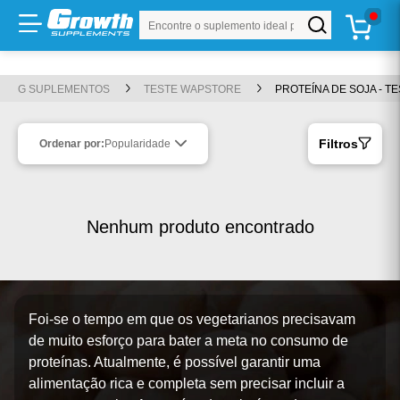
Buscar produto
Ir para
TOP 20
LANÇAMENTOS
WHEY
CREATINA
KITS
OFERTAS
PRÉ-TREINO
ROUPAS
Conteúdo principal
Menu principal
Busca
G SUPLEMENTOS
TESTE WAPSTORE
PROTEÍNA DE SOJA - T
Rodapé
Filtros
Ordenar por:
Popularidade
Atalhos do teclado
Conteúdo
alt
+
1
Menu
alt
+
2
Nenhum produto encontrado
Pesquisar
alt
+
3
Carrinho
alt
+
4
Rodapé
alt
+
5
Foi-se o tempo em que os vegetarianos precisavam
de muito esforço para bater a meta no consumo de
Mostrar/ocultar atalhos
alt
+
A
proteínas. Atualmente, é possível garantir uma
alimentação rica e completa sem precisar incluir a
ⓘ
Use
e
para navegar,
para ativar e
par
Tab
Shift+Tab
Enter
Esc