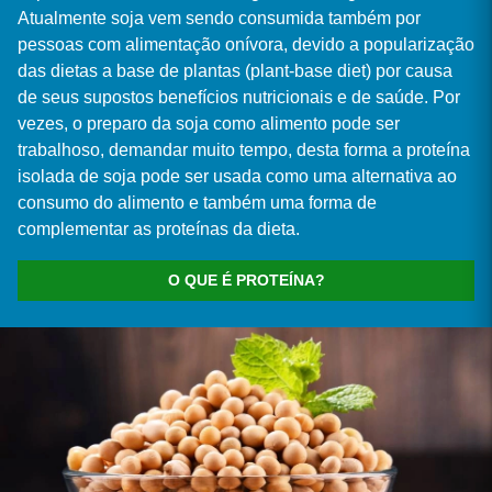
Atualmente soja vem sendo consumida também por
pessoas com alimentação onívora, devido a popularização
das dietas a base de plantas (plant-base diet) por causa
de seus supostos benefícios nutricionais e de saúde. Por
vezes, o preparo da soja como alimento pode ser
trabalhoso, demandar muito tempo, desta forma a proteína
isolada de soja pode ser usada como uma alternativa ao
consumo do alimento e também uma forma de
complementar as proteínas da dieta.
O QUE É PROTEÍNA?