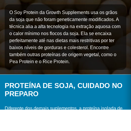
O Soy Protein da Growth Supplements usa os grãos
da soja que não foram geneticamente modificados. A
técnica alia a alta tecnologia na extração aquosa com
o calor mínimo nos flocos da soja. Ela se encaixa
perfeitamente até nas dietas mais restritivas por ter
baixos níveis de gorduras e colesterol. Encontre
também outras proteínas de origem vegetal, como o
Pea Protein e o Rice Protein.
PROTEÍNA DE SOJA, CUIDADO NO
PREPARO
Diferente dos demais suplementos, a proteína isolada de
soja possui uma característica muito especial. Ela é capaz
de dar corpo / encorpar as preparações, a esta
característica funcional é dado o nome de "espessante".