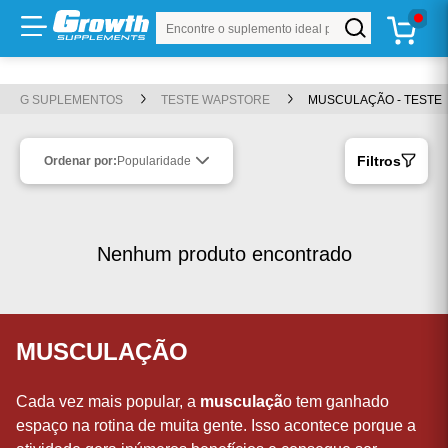
Buscar produto
Ir para
TOP 20
LANÇAMENTOS
WHEY
CREATINA
KITS
OFERTAS
PRÉ-TREINO
ROUPAS
Conteúdo principal
Menu principal
Busca
G SUPLEMENTOS
TESTE WAPSTORE
MUSCULAÇÃO - TESTE
Rodapé
Filtros
Ordenar por:
Popularidade
Atalhos do teclado
Conteúdo
alt
+
1
Menu
alt
+
2
Nenhum produto encontrado
Pesquisar
alt
+
3
Carrinho
alt
+
4
MUSCULAÇÃO
Rodapé
alt
+
5
Mostrar/ocultar atalhos
alt
+
A
Cada vez mais popular, a
musculaçã
o tem ganhado
espaço na rotina de muita gente. Isso acontece porque a
ⓘ
Use
e
para navegar,
para ativar e
par
Tab
Shift+Tab
Enter
Esc