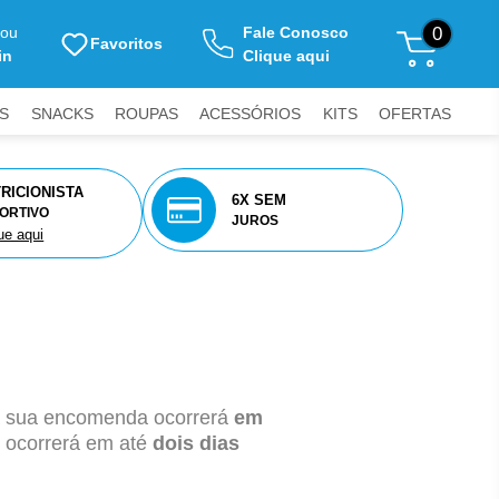
ou
Fale Conosco
0
Favoritos
in
Clique aqui
S
SNACKS
ROUPAS
ACESSÓRIOS
KITS
OFERTAS
RICIONISTA
6X SEM
ORTIVO
JUROS
ue aqui
da sua encomenda ocorrerá
em
 ocorrerá em até
dois
dias