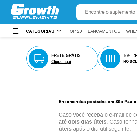
Ir para
Buscar produto
Conteúdo principal
Menu principal
Busca
CATEGORIAS
TOP 20
LANÇAMENTOS
WHE
Rodapé
Atalhos do teclado
FRETE GRÁTIS
10% D
Clique aqui
NO BO
Conteúdo
alt
+
1
Menu
alt
+
2
Pesquisar
alt
+
3
Carrinho
alt
+
4
Encomendas postadas em São Paulo 
Rodapé
alt
+
5
Caso você receba o e-mail de 
Mostrar/ocultar atalhos
alt
+
A
até dois dias úteis
. Caso tenha
úteis
após o dia útil seguinte.
ⓘ
Use
e
para navegar,
para ativar e
par
Tab
Shift+Tab
Enter
Esc