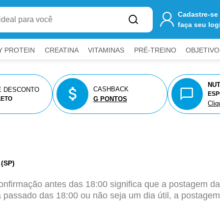
Cadastre-se
faça seu log
Y PROTEIN
CREATINA
VITAMINAS
PRÉ-TREINO
OBJETIVO
NUT
CASHBACK
E DESCONTO
ESP
G PONTOS
LETO
Cliq
(SP)
confirmação antes das 18:00 significa que a postagem 
 passado das 18:00 ou não seja um dia útil, a postagem
a fechar painéis.