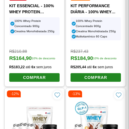
INICIAR
EVOLUIR
KIT ESSENCIAL - 100%
KIT PERFORMANCE
WHEY PROTEIN
DIÁRIA - 100% WHEY
CONCENTRADO (900G) +
PROTEIN
100% Whey Protein
100% Whey Protein
CREATINA
CONCENTRADO (900G) +
Concentrado 900g
Concentrado 900g
MONOHIDRATADA (250G)
CREATINA
Creatina Monohidratada 250g
Creatina Monohidratada 250g
MONOHIDRATADA (250G)
Multivitamínico 60 Caps
+ MULTIVITAMÍNICO
(60CAPS)
Preço original:
Preço original:
R$210,88
R$237,43
R$164,90
R$184,90
10% de desconto
10% de desconto
Preço à vista:
Preço à vista:
R$183,22
até
6x
sem juros
R$205,44
até
6x
sem juros
COMPRAR
COMPRAR
-12%
-13%