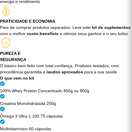
Preencha as lacunas da sua alimentação com a
dose ideal de
proteínas, vitaminas e minerais
que seu corpo precisa para ter mais
energia e rendimento
PRATICIDADE E ECONOMIA
Pare de comprar produtos separados. Leve este
kit de suplementos
com o melhor
custo-benefício
e otimize seus ganhos e o seu bolso.
PUREZA E
SEGURANÇA
O básico bem feito com total confiança. Produtos testados, com
procedência garantida e
laudos aprovados
para a sua saúde.
O que vem no kit
100% Whey Protein Concentrado 450g ou 900g
Creatina Monohidratada 250g
Ômega 3 Ultra 1.100 75 cápsulas