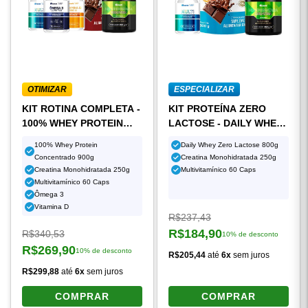
OTIMIZAR
ESPECIALIZAR
KIT ROTINA COMPLETA -
KIT PROTEÍNA ZERO
100% WHEY PROTEIN
LACTOSE - DAILY WHEY
CONCENTRADO (900G) +
ZERO LACTOSE (800G) +
100% Whey Protein
Daily Whey Zero Lactose 800g
CREATINA
CREATINA
Concentrado 900g
Creatina Monohidratada 250g
MONOHIDRATADA (250G)
MONOHIDRATADA (250G)
Creatina Monohidratada 250g
Multivitamínico 60 Caps
+ MULTIVITAMÍNICO
+ MULTIVITAMÍNICO
Multivitamínico 60 Caps
(60CAPS) + ÔMEGA 3 +
(60CAPS)
Ômega 3
Vitamina D
VITAMINA D
Preço original:
R$237,43
R$184,90
Preço original:
R$340,53
10% de desconto
Preço à vista:
R$269,90
10% de desconto
R$205,44
até
6x
sem juros
Preço à vista:
R$299,88
até
6x
sem juros