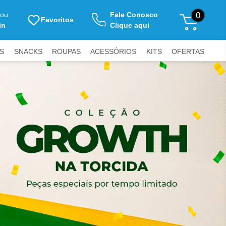
ou
Fale Conosco
0
Favoritos
in
Clique aqui
S
SNACKS
ROUPAS
ACESSÓRIOS
KITS
OFERTAS