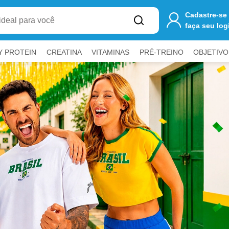
one
R$ 250,00
ao carrinho para ter
FRETE GRÁTIS
Cadastre-se
faça seu log
Y PROTEIN
CREATINA
VITAMINAS
PRÉ-TREINO
OBJETIVO
a fechar painéis.