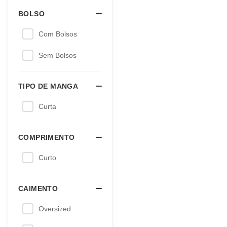
Suplementos e Vitaminas
Alimentos e bebi
Whey Protein
Barras de Proteína
Creatina
Bebidas Proteicas
Aminoácidos
Salgadinhos proteícos
Proteína de soja
Molhos e temperos
Proteínas do arroz
Panquecas
Multivitamínico
Cremes Proteicos
Pré-treino
Doces Proteicos
ZMA
Pasta de amendoim
BCAA
Chocolate Proteico