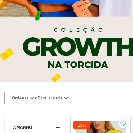
Branco
Amarelo
LOCAL DA ESTAMPA
Frente
TIPO DE ESTAMPA
Logo Grande
Minimalista
BOLSO
Com Bolsos