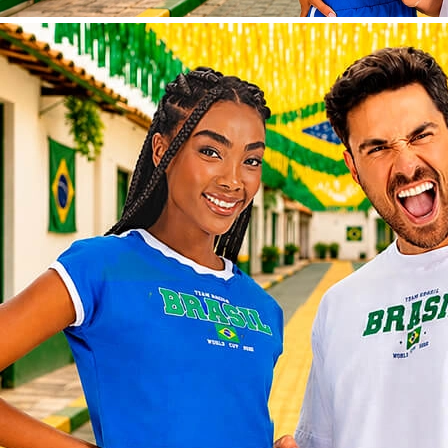
G
GG
GÊNERO
Feminino
Masculino
MATERIAL
Algodão
Poliéster
CORES
Azul