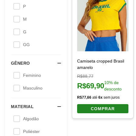
Sem Bolsos
TIPO DE MANGA
Curta
COMPRIMENTO
Curto
CAIMENTO
Oversized
Regular
Solto