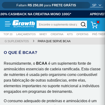
Faltam
R$ 250,00
para
FRETE GRÁTIS
Ir para
ACK NA CREATINA MONO 100G*
APROVEITE 100% CA
Conteúdo principal
Menu principal
Busca
Rodapé
Buscar produto
TOP 20
LANÇAMENTOS
WHEY
CREATINA
KITS
OFERTAS
PRÉ-TREI
Atalhos do teclado
G SUPLEMENTOS
PARA QUE SERVE BCAA
Conteúdo
alt
+
1
O QUE É BCAA?
Menu
alt
+
2
Resumidamente, o
BCAA
é um suplemento fonte de
Pesquisar
alt
+
3
aminoácidos essenciais de cadeia ramificada. Esta classe
Carrinho
alt
+
4
de nutrientes é usada pelo organismo como combustível
para fabricação de outras substâncias, entre elas,
Rodapé
alt
+
5
elementos importantes no suporte nutricional a indivíduos
Mostrar/ocultar atalhos
alt
+
A
engajados em programas de treinamento.
O consumo adequado de proteínas e aminoácidos é um
ⓘ
Use
e
para navegar,
para ativar e
par
Tab
Shift+Tab
Enter
Esc