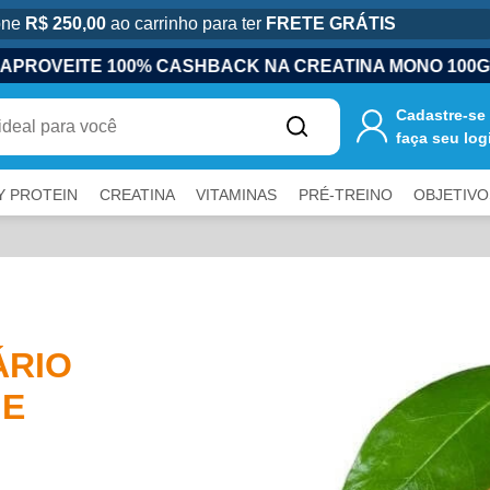
one
R$ 250,00
ao carrinho para ter
FRETE GRÁTIS
% CASHBACK NA CREATINA MONO 100G*
APROV
Cadastre-se
faça seu log
Y PROTEIN
CREATINA
VITAMINAS
PRÉ-TREINO
OBJETIVO
ÁRIO
 E
a fechar painéis.