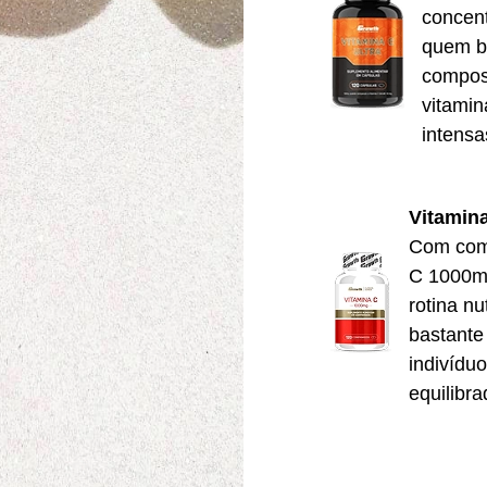
concen
quem bu
compos
vitamin
intensa
Vitamin
Com comp
C 1000mg
rotina n
bastante
indivídu
equilibra