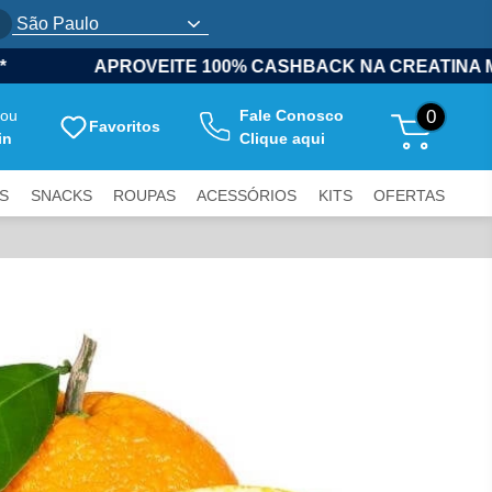
EITE 100% CASHBACK NA CREATINA MONO 100G*
ou
Fale Conosco
0
Favoritos
in
Clique aqui
S
SNACKS
ROUPAS
ACESSÓRIOS
KITS
OFERTAS