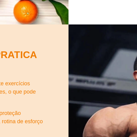
PRATICA
e exercícios
res, o que pode
 proteção
 rotina de esforço