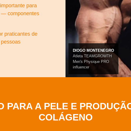
 importante para
es — componentes
or praticantes de
e pessoas
DIOGO MONTENEGRO
Atleta TEAMGROWTH
Men's Physique PRO
influencer
O PARA A PELE E PRODUÇÃ
COLÁGENO