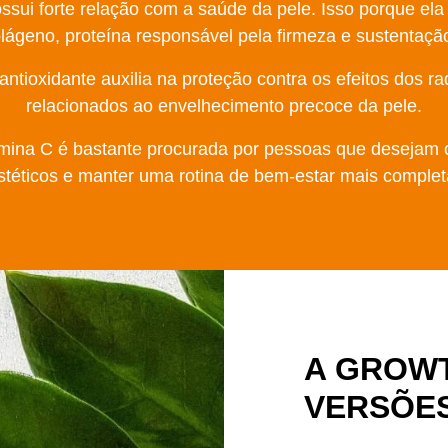
sui forte relação com a saúde da pele. Isso porque ela 
lágeno, proteína responsável pela firmeza e sustentaçã
ntioxidante auxilia na proteção contra os efeitos dos rad
relacionados ao envelhecimento precoce da pele.
tamina C é bastante procurada por pessoas que desejam
stéticos e manter uma rotina de bem-estar mais complet
A GROWT
VERSÕES