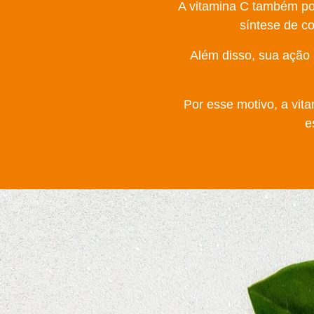
A vitamina C também pos
síntese de co
Além disso, sua ação a
Por esse motivo, a vi
e