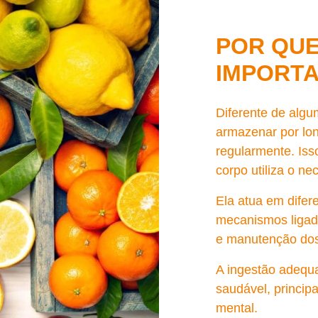
POR QUE
IMPORT
Diferente de alg
armazenar por lon
regularmente. Iss
corpo utiliza o n
Ela atua em difer
mecanismos ligado
e manutenção dos
A ingestão adequ
saudável, princip
mental.