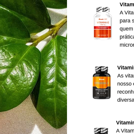
Vita
A Vit
para 
quem 
prátic
micron
Vitam
As vit
nosso 
reconh
divers
Vitami
A Vitam