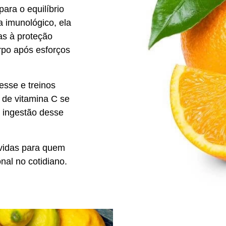
ara o equilíbrio
 imunológico, ela
as à proteção
rpo após esforços
esse e treinos
 de vitamina C se
a ingestão desse
vidas para quem
nal no cotidiano.