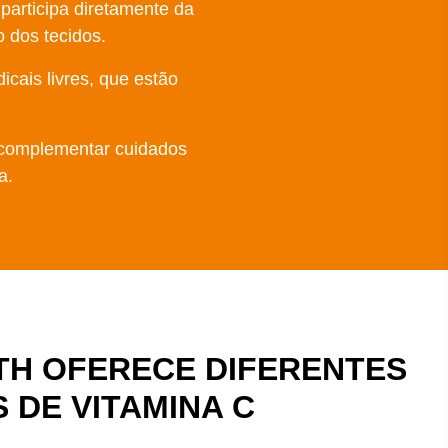
participa diretamente da
o dos tecidos.
icais livres, que estão
 complementar cuidados
a.
H OFERECE DIFERENTES
 DE VITAMINA C