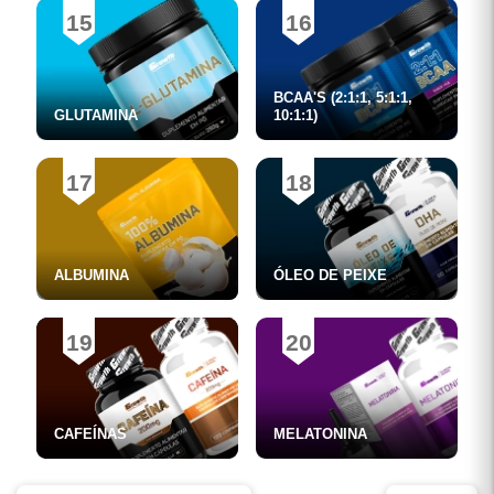
15
16
BCAA'S (2:1:1, 5:1:1,
GLUTAMINA
10:1:1)
17
18
ALBUMINA
ÓLEO DE PEIXE
19
20
CAFEÍNAS
MELATONINA