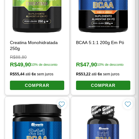
Creatina Monohidratada
BCAA 5:1:1 200g Em Pó
250g
Preço original:
R$88,80
R$49,90
R$47,90
10% de desconto
10% de desconto
Preço à vista:
Preço à vista:
R$55,44
até
6x
sem juros
R$53,22
até
6x
sem juros
COMPRAR
COMPRAR