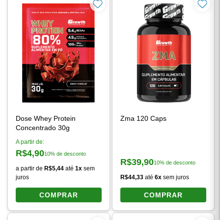
Dose Whey Protein
Zma 120 Caps
Concentrado 30g
A partir de:
R$4,90
10% de desconto
Preço à vista:
R$39,90
10% de desconto
Preço à vista:
a partir de
R$5,44
até
1x
sem
juros
R$44,33
até
6x
sem juros
COMPRAR
COMPRAR