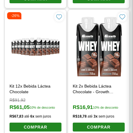
-26%
Kit 12x Bebida Láctea
Kit 2x Bebida Láctea
Chocolate
Chocolate - Growth
Supplements
Preço original:
R$91,92
R$61,05
R$16,91
10% de desconto
10% de desconto
Preço à vista:
Preço à vista:
R$67,83
até
6x
sem juros
R$18,78
até
3x
sem juros
COMPRAR
COMPRAR