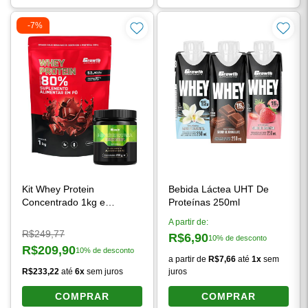
-7%
Kit Whey Protein
Bebida Láctea UHT De
Concentrado 1kg e
Proteínas 250ml
Creatina Monohidratada
A partir de:
250g
Preço original:
R$249,77
R$6,90
10% de desconto
Preço à vista:
R$209,90
10% de desconto
Preço à vista:
a partir de
R$7,66
até
1x
sem
R$233,22
até
6x
sem juros
juros
COMPRAR
COMPRAR