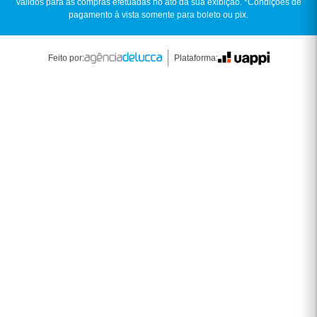
válidos para as compras efetuadas no ato da sua exibição. *Condições de
pagamento à vista somente para boleto ou pix.
Feito por:
Plataforma: