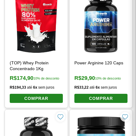
(TOP) Whey Protein
Power Arginine 120 Caps
Concentrado 1Kg
R$174,90
R$29,90
10% de desconto
10% de desconto
Preço à vista:
Preço à vista:
R$194,33
até
6x
sem juros
R$33,22
até
6x
sem juros
COMPRAR
COMPRAR