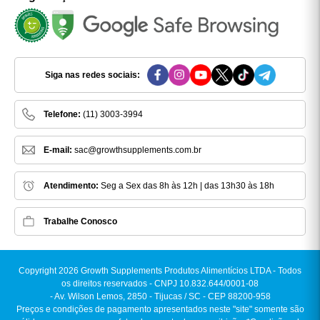
Siga nas redes sociais:
Telefone:
(11) 3003-3994
E-mail:
sac@growthsupplements.com.br
Atendimento:
Seg a Sex das 8h às 12h | das 13h30 às 18h
Trabalhe Conosco
Copyright 2026 Growth Supplements Produtos Alimentícios LTDA - Todos
os direitos reservados - CNPJ 10.832.644/0001-08
-
Av. Wilson Lemos, 2850 - Tijucas / SC - CEP 88200-958
Preços e condições de pagamento apresentados neste "site" somente são