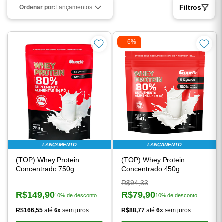
Filtros
Ordenar por:
Lançamentos
-6%
LANÇAMENTO
LANÇAMENTO
(TOP) Whey Protein
(TOP) Whey Protein
Concentrado 750g
Concentrado 450g
Preço original:
R$94,33
R$149,90
R$79,90
10% de desconto
10% de desconto
Preço à vista:
Preço à vista:
R$166,55
até
6x
sem juros
R$88,77
até
6x
sem juros