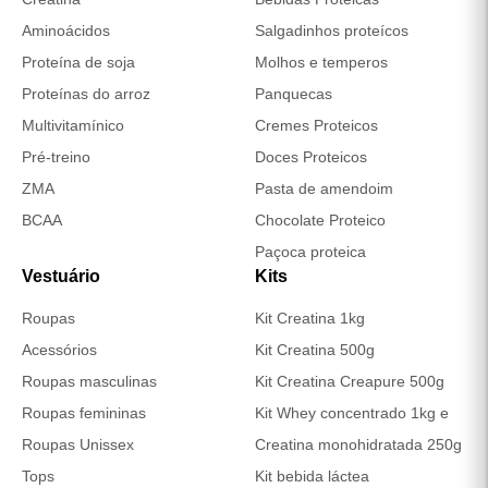
Aminoácidos
Salgadinhos proteícos
Proteína de soja
Molhos e temperos
Proteínas do arroz
Panquecas
Multivitamínico
Cremes Proteicos
Pré-treino
Doces Proteicos
ZMA
Pasta de amendoim
BCAA
Chocolate Proteico
Paçoca proteica
Vestuário
Kits
Roupas
Kit Creatina 1kg
Acessórios
Kit Creatina 500g
Roupas masculinas
Kit Creatina Creapure 500g
Roupas femininas
Kit Whey concentrado 1kg e
Roupas Unissex
Creatina monohidratada 250g
Tops
Kit bebida láctea