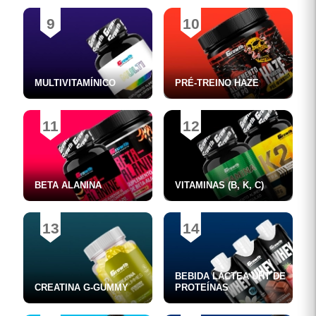
9
10
MULTIVITAMÍNICO
PRÉ-TREINO HAZE
11
12
BETA ALANINA
VITAMINAS (B, K, C)
13
14
BEBIDA LÁCTEA UHT DE
CREATINA G-GUMMY
PROTEÍNAS