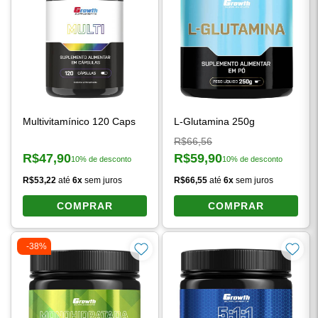
Multivitamínico 120 Caps
L-Glutamina 250g
Preço original:
R$66,56
R$47,90
R$59,90
10% de desconto
10% de desconto
Preço à vista:
Preço à vista:
R$53,22
até
6x
sem juros
R$66,55
até
6x
sem juros
COMPRAR
COMPRAR
-38%