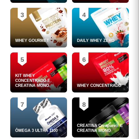
3
4
WHEY GOURMET
DAILY WHEY ZERO
5
6
KIT WHEY
CONCENTRADO E
CREATINA MONO
WHEY CONCENTRADO
7
8
CREATINA Creapure® E
ÔMEGA 3 ULTRA 1100
CREATINA MONO