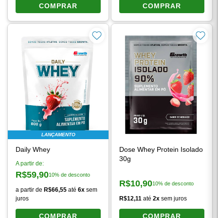
COMPRAR
COMPRAR
LANÇAMENTO
Daily Whey
Dose Whey Protein Isolado
30g
A partir de:
R$59,90
10% de desconto
Preço à vista:
R$10,90
10% de desconto
Preço à vista:
a partir de
R$66,55
até
6x
sem
juros
R$12,11
até
2x
sem juros
COMPRAR
COMPRAR