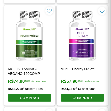
MULTIVITAMINICO
Multi + Energy 60Soft
VEGANO 120COMP
R$74,90
R$57,90
10% de desconto
10% de desconto
Preço à vista:
Preço à vista:
R$83,22
até
6x
sem juros
R$64,33
até
6x
sem juros
COMPRAR
COMPRAR