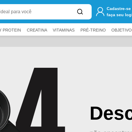
Cadastre-se
faça seu log
Y PROTEIN
CREATINA
VITAMINAS
PRÉ-TREINO
OBJETIVO
Desc
a fechar painéis.