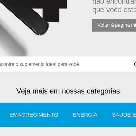
não encontra
que você est
Voltar à página in
 produto
Veja mais em nossas categorias
EMAGRECIMENTO
ENERGIA
SAÚDE E