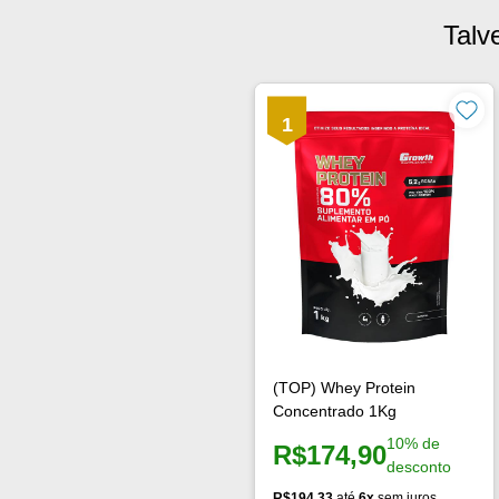
Talv
1
(TOP) Whey Protein
Concentrado 1Kg
10% de
R$174,90
Preço à vista:
desconto
R$194,33
até
6x
sem juros