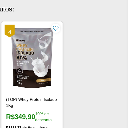
utos:
4
(TOP) Whey Protein Isolado
1Kg
10% de
R$349,90
Preço à vista:
desconto
R$388,77
até
6x
sem juros