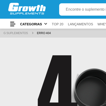
Ir para
Buscar produto
Conteúdo principal
Menu principal
Busca
CATEGORIAS
TOP 20
LANÇAMENTOS
WHE
Rodapé
G SUPLEMENTOS
ERRO 404
Atalhos do teclado
Conteúdo
alt
+
1
Menu
alt
+
2
Pesquisar
alt
+
3
Carrinho
alt
+
4
Rodapé
alt
+
5
Mostrar/ocultar atalhos
alt
+
A
ⓘ
Use
e
para navegar,
para ativar e
par
Tab
Shift+Tab
Enter
Esc