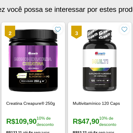
ez você possa se interessar por estes prod
2
3
Creatina Creapure® 250g
Multivitamínico 120 Caps
10% de
10% de
R$109,90
R$47,90
Preço à vista:
Preço à vista:
desconto
desconto
R$122,11
até
6x
sem juros
R$53,22
até
6x
sem juros