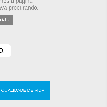
mos a página
ava procurando.
icial
 QUALIDADE DE VIDA