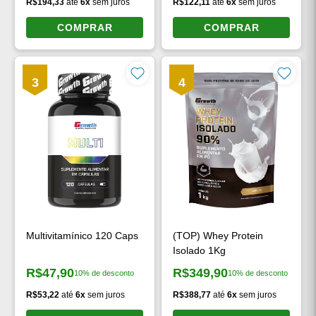
R$194,33
até
6x
sem juros
R$122,11
até
6x
sem juros
COMPRAR
COMPRAR
3
4
Multivitamínico 120 Caps
(TOP) Whey Protein
Isolado 1Kg
R$47,90
R$349,90
10% de desconto
10% de desconto
Preço à vista:
Preço à vista:
R$53,22
até
6x
sem juros
R$388,77
até
6x
sem juros