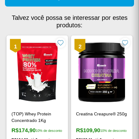
Talvez você possa se interessar por estes
produtos:
1
2
(TOP) Whey Protein
Creatina Creapure® 250g
Concentrado 1Kg
R$174,90
R$109,90
10% de desconto
10% de desconto
Preço à vista:
Preço à vista: