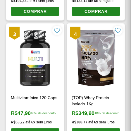
R$194,33
até
6x
sem juros
R$122,11
até
6x
sem juros
COMPRAR
COMPRAR
3
4
Multivitamínico 120 Caps
(TOP) Whey Protein
Isolado 1Kg
R$47,90
R$349,90
10% de desconto
10% de desconto
Preço à vista:
Preço à vista:
R$53,22
até
6x
sem juros
R$388,77
até
6x
sem juros