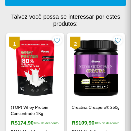
Talvez você possa se interessar por estes
produtos:
1
2
(TOP) Whey Protein
Creatina Creapure® 250g
Concentrado 1Kg
R$174,90
R$109,90
10% de desconto
10% de desconto
Preço à vista:
Preço à vista: