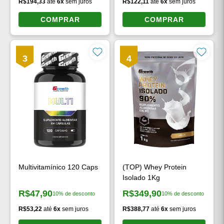
R$194,33
até
6x
sem juros
R$122,11
até
6x
sem juros
COMPRAR
COMPRAR
3
4
Multivitamínico 120 Caps
(TOP) Whey Protein
Isolado 1Kg
R$47,90
R$349,90
10% de desconto
10% de desconto
Preço à vista:
Preço à vista:
R$53,22
até
6x
sem juros
R$388,77
até
6x
sem juros