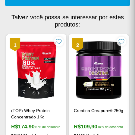
Talvez você possa se interessar por estes
produtos:
1
2
(TOP) Whey Protein
Creatina Creapure® 250g
Concentrado 1Kg
R$174,90
R$109,90
10% de desconto
10% de desconto
Preço à vista:
Preço à vista: