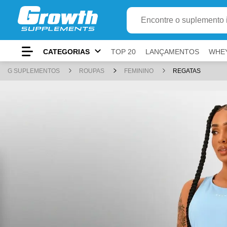
Ir para
Buscar produto
Conteúdo principal
Menu principal
Busca
CATEGORIAS
TOP 20
LANÇAMENTOS
WHE
Rodapé
G SUPLEMENTOS
ROUPAS
FEMININO
REGATAS
Atalhos do teclado
Conteúdo
alt
+
1
Menu
alt
+
2
Pesquisar
alt
+
3
Carrinho
alt
+
4
Rodapé
alt
+
5
Mostrar/ocultar atalhos
alt
+
A
ⓘ
Use
e
para navegar,
para ativar e
par
Tab
Shift+Tab
Enter
Esc