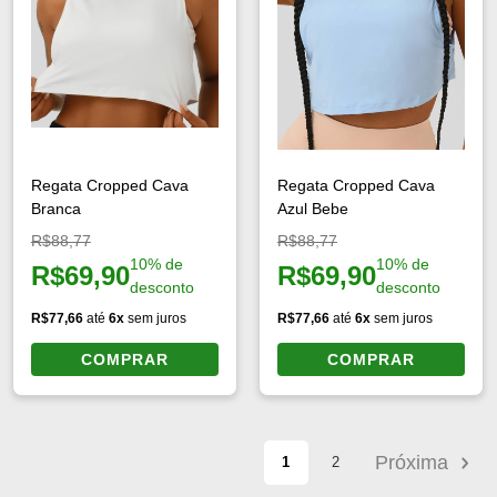
Regata Cropped Cava
Regata Cropped Cava
Branca
Azul Bebe
Preço original:
Preço original:
R$88,77
R$88,77
10% de
10% de
R$69,90
R$69,90
Preço à vista:
Preço à vista:
desconto
desconto
R$77,66
até
6x
sem juros
R$77,66
até
6x
sem juros
COMPRAR
COMPRAR
Próxima
1
2