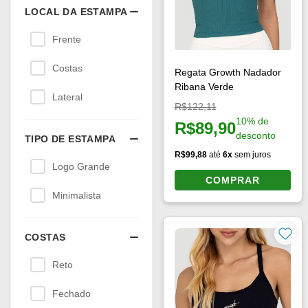
LOCAL DA ESTAMPA
Frente
Costas
Regata Growth Nadador
Ribana Verde
Lateral
Preço original:
R$122,11
10% de
R$89,90
Preço à vista:
desconto
TIPO DE ESTAMPA
R$99,88
até
6x
sem juros
Logo Grande
COMPRAR
Minimalista
COSTAS
Reto
Fechado