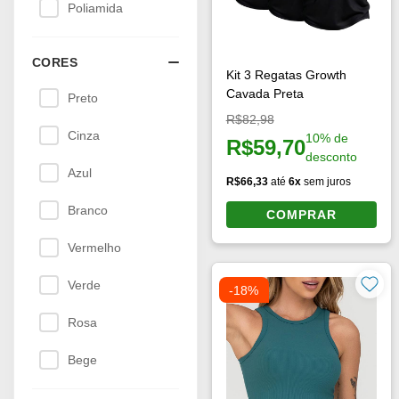
Poliamida
CORES
Kit 3 Regatas Growth
Cavada Preta
Preto
Preço original:
R$82,98
Cinza
10% de
R$59,70
Preço à vista:
desconto
Azul
R$66,33
até
6x
sem juros
Branco
COMPRAR
Vermelho
Verde
-18%
Rosa
Bege