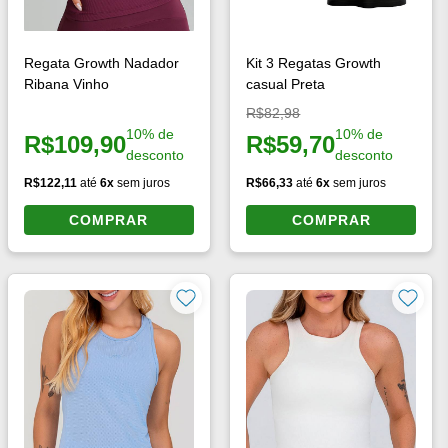
Regata Growth Nadador
Kit 3 Regatas Growth
Ribana Vinho
casual Preta
Preço original:
R$82,98
10% de
10% de
R$109,90
R$59,70
Preço à vista:
Preço à vista:
desconto
desconto
R$122,11
até
6x
sem juros
R$66,33
até
6x
sem juros
COMPRAR
COMPRAR