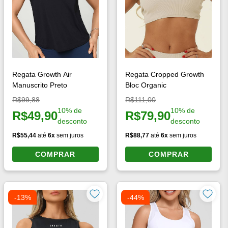
Regata Growth Air
Regata Cropped Growth
Manuscrito Preto
Bloc Organic
Preço original:
Preço original:
R$99,88
R$111,00
10% de
10% de
R$49,90
R$79,90
Preço à vista:
Preço à vista:
desconto
desconto
R$55,44
até
6x
sem juros
R$88,77
até
6x
sem juros
COMPRAR
COMPRAR
-13%
-44%