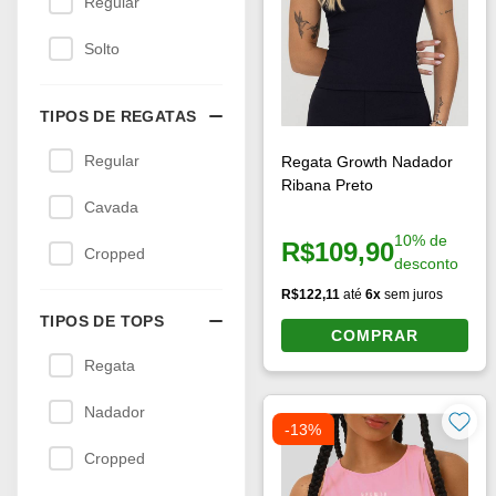
Regular
Solto
TIPOS DE REGATAS
Regular
Regata Growth Nadador
Ribana Preto
Cavada
10% de
R$109,90
Cropped
Preço à vista:
desconto
R$122,11
até
6x
sem juros
TIPOS DE TOPS
COMPRAR
Regata
Nadador
-13%
Cropped