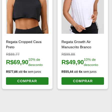
Regata Cropped Cava
Regata Growth Air
Preto
Manuscrito Branco
Preço original:
Preço original:
R$88,77
R$99,88
10% de
10% de
R$69,90
R$49,90
Preço à vista:
Preço à vista:
desconto
desconto
R$77,66
até
6x
sem juros
R$55,44
até
6x
sem juros
COMPRAR
COMPRAR