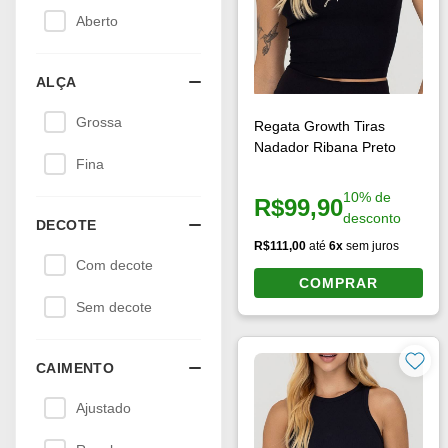
Aberto
ALÇA
Grossa
Regata Growth Tiras
Nadador Ribana Preto
Fina
10% de
R$99,90
Preço à vista:
desconto
DECOTE
R$111,00
até
6x
sem juros
Com decote
COMPRAR
Sem decote
CAIMENTO
Ajustado