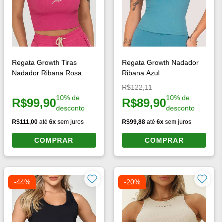
Regata Growth Tiras
Regata Growth Nadador
Nadador Ribana Rosa
Ribana Azul
Preço original:
R$122,11
10% de
10% de
R$99,90
R$89,90
Preço à vista:
Preço à vista:
desconto
desconto
R$111,00
até
6x
sem juros
R$99,88
até
6x
sem juros
COMPRAR
COMPRAR
-44%
-20%