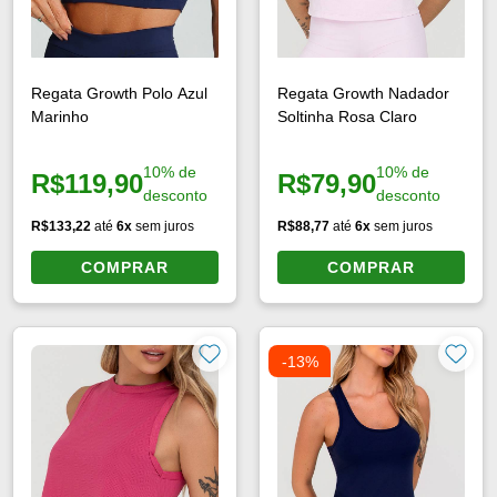
Regata Growth Polo Azul
Regata Growth Nadador
Marinho
Soltinha Rosa Claro
10% de
10% de
R$119,90
R$79,90
Preço à vista:
Preço à vista:
desconto
desconto
R$133,22
até
6x
sem juros
R$88,77
até
6x
sem juros
COMPRAR
COMPRAR
-13%