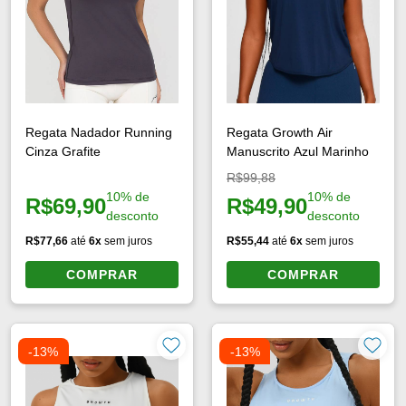
Regata Nadador Running
Regata Growth Air
Cinza Grafite
Manuscrito Azul Marinho
Preço original:
R$99,88
10% de
10% de
R$69,90
R$49,90
Preço à vista:
Preço à vista:
desconto
desconto
R$77,66
até
6x
sem juros
R$55,44
até
6x
sem juros
COMPRAR
COMPRAR
-13%
-13%