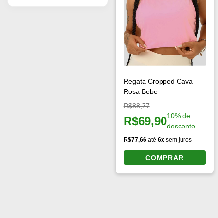
Regata Cropped Cava
Rosa Bebe
Preço original:
R$88,77
10% de
R$69,90
Preço à vista:
desconto
R$77,66
até
6x
sem juros
COMPRAR