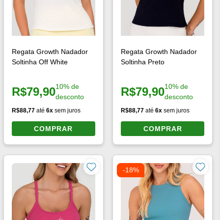
Regata Growth Nadador
Regata Growth Nadador
Soltinha Off White
Soltinha Preto
10% de
10% de
R$79,90
R$79,90
Preço à vista:
Preço à vista:
desconto
desconto
R$88,77
até
6x
sem juros
R$88,77
até
6x
sem juros
COMPRAR
COMPRAR
-18%