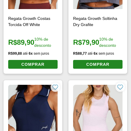
Regata Growth Costas
Regata Growth Soltinha
Torcida Off White
Dry Grafite
10% de
10% de
R$89,90
R$79,90
Preço à vista:
Preço à vista:
desconto
desconto
R$99,88
até
6x
sem juros
R$88,77
até
6x
sem juros
COMPRAR
COMPRAR