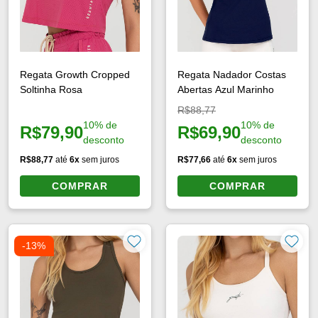
Regata Growth Cropped
Regata Nadador Costas
Soltinha Rosa
Abertas Azul Marinho
Preço original:
R$88,77
10% de
10% de
R$79,90
R$69,90
Preço à vista:
Preço à vista:
desconto
desconto
R$88,77
até
6x
sem juros
R$77,66
até
6x
sem juros
COMPRAR
COMPRAR
-13%