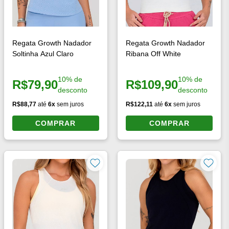
Regata Growth Nadador
Regata Growth Nadador
Soltinha Azul Claro
Ribana Off White
10% de
10% de
R$79,90
R$109,90
Preço à vista:
Preço à vista:
desconto
desconto
R$88,77
até
6x
sem juros
R$122,11
até
6x
sem juros
COMPRAR
COMPRAR