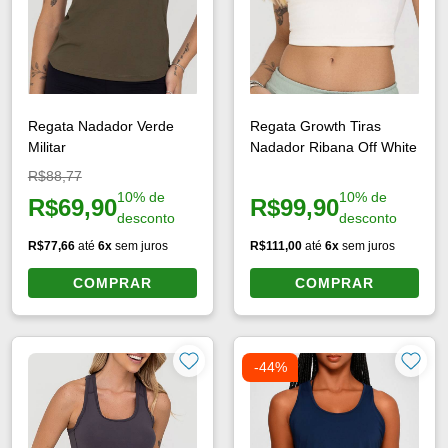
Regata Nadador Verde
Regata Growth Tiras
Militar
Nadador Ribana Off White
Preço original:
R$88,77
10% de
10% de
R$69,90
R$99,90
Preço à vista:
Preço à vista:
desconto
desconto
R$77,66
até
6x
sem juros
R$111,00
até
6x
sem juros
COMPRAR
COMPRAR
-44%