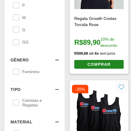
P
M
Regata Growth Costas
Torcida Rose
G
10% de
R$89,90
GG
Preço à vista:
desconto
R$99,88
até
6x
sem juros
GÊNERO
COMPRAR
Feminino
-20%
TIPO
Camisas e
Regatas
MATERIAL