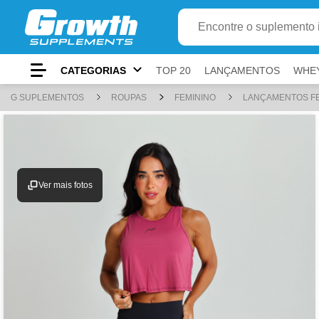
Adici
Ir para
Conteúdo principal
Menu principal
Busca
Buscar produto
Rodapé
CATEGORIAS
TOP 20
LANÇAMENTOS
WHE
Atalhos do teclado
G SUPLEMENTOS
ROUPAS
FEMININO
LANÇAMENTOS F
Conteúdo
alt
+
1
Menu
alt
+
2
Ver mais fotos
Pesquisar
alt
+
3
Carrinho
alt
+
4
Rodapé
alt
+
5
Mostrar/ocultar atalhos
alt
+
A
ⓘ
Use
e
para navegar,
para ativar e
par
Tab
Shift+Tab
Enter
Esc