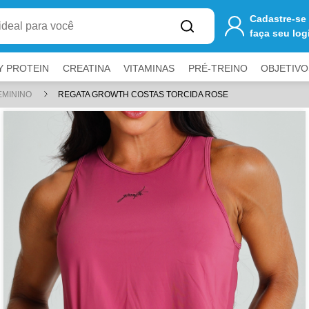
one
R$ 250,00
ao carrinho para ter
FRETE GRÁTIS
Cadastre-se
faça seu log
Y PROTEIN
CREATINA
VITAMINAS
PRÉ-TREINO
OBJETIVO
EMININO
REGATA GROWTH COSTAS TORCIDA ROSE
a fechar painéis.