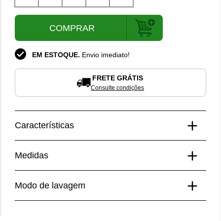
PP
P
M
G
GG
COMPRAR
EM ESTOQUE.
Envio imediato!
FRETE GRÁTIS
Consulte condições
Características
Composição
Medidas
90% Poliamida;
10% Elastano.
Medidas da modelo
Modo de lavagem
Modelo veste tamanho p