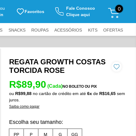
ou
Fale Conosco
0
Favoritos
in
Clique aqui
S
SNACKS
ROUPAS
ACESSÓRIOS
KITS
OFERTAS
REGATA GROWTH COSTAS
TORCIDA ROSE
R$89,90
(Cada)
NO BOLETO OU PIX
ou
R$99,88
no cartão de crédito
em até
6x
de
R$16,65
sem
juros.
Saiba como pagar
Escolha seu tamanho: