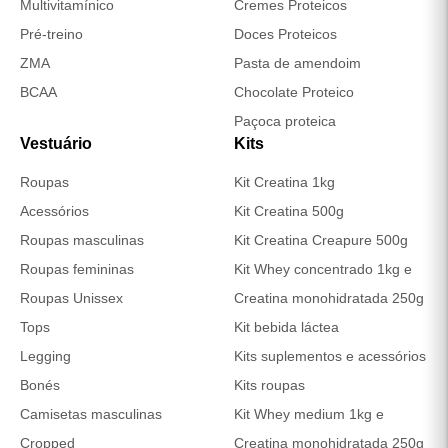
Multivitamínico
Cremes Proteicos
Pré-treino
Doces Proteicos
ZMA
Pasta de amendoim
BCAA
Chocolate Proteico
Paçoca proteica
Vestuário
Kits
Roupas
Kit Creatina 1kg
Acessórios
Kit Creatina 500g
Roupas masculinas
Kit Creatina Creapure 500g
Roupas femininas
Kit Whey concentrado 1kg e
Roupas Unissex
Creatina monohidratada 250g
Tops
Kit bebida láctea
Legging
Kits suplementos e acessórios
Bonés
Kits roupas
Camisetas masculinas
Kit Whey medium 1kg e
Cropped
Creatina monohidratada 250g