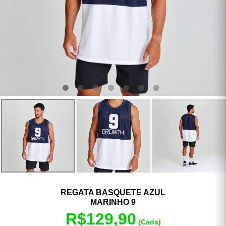
0
1
2
3
4
5
6
REGATA BASQUETE AZUL
MARINHO 9
R$129,90
(Cada)