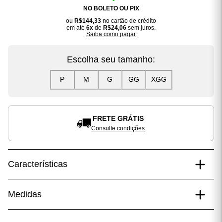
NO BOLETO OU PIX
ou
R$144,33
no cartão de crédito
em até
6x
de
R$24,06
sem juros.
Saiba como pagar
Escolha seu tamanho:
P
M
G
GG
XGG
FRETE GRÁTIS
Consulte condições
Características
Composição
Medidas
100% Poliéster.
Medidas do modelo