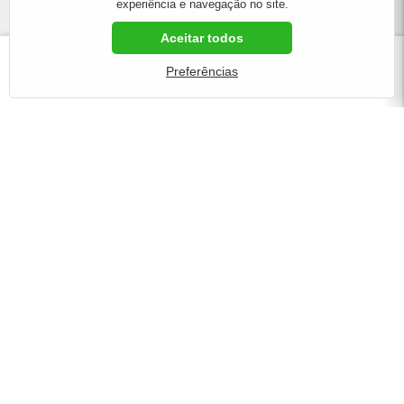
experiência e navegação no site.
consumo.
Aceitar todos
R$29,90
(cada)
COMPRAR
Preferências
ou
R$33,22
no cartão de crédito
em até
6x de R$5,54
sem juros
Pergunte e veja opiniões de quem já comprou:
CADASTRE SEU E-MAIL E RECEBA PROMOÇÕES E NOVIDADES
EXCLUSIVAS DA GSUPLEMENTOS
Enviar