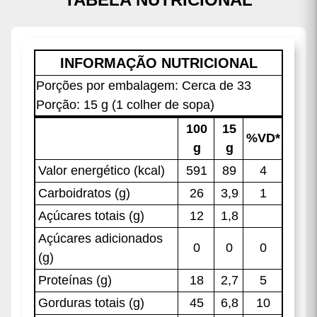
INFORMAÇÃO NUTRICIONAL
Porções por embalagem: Cerca de 33
Porção: 15 g (1 colher de sopa)
100
15
%VD*
g
g
Valor energético (kcal)
591
89
4
Carboidratos (g)
26
3,9
1
Açúcares totais (g)
12
1,8
Açúcares adicionados
0
0
0
(g)
Proteínas (g)
18
2,7
5
Gorduras totais (g)
45
6,8
10