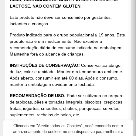
LACTOSE. NÃO CONTÉM GLÚTEN.
Este produto não deve ser consumido por gestantes,
lactantes e crianças.
Produto indicado para o grupo populacional ≥ 19 anos. Este
produto não é um medicamento. Não exceder a
recomendação diária de consumo indicada na embalagem.
Mantenha fora do alcance de crianças.
INSTRUÇÕES DE CONSERVAÇÃO:
Conservar ao abrigo
de luz, calor e umidade. Manter em temperatura ambiente.
Após aberto, consumir em até 60 dias. Após o consumo,
manter a embalagem devidamente fechada.
RECOMENDAÇÃO DE USO:
Pode ser utilizada no preparo
de tapiocas, pães e torradas integrais, biscoitos, crepiocas,
frutas, iogurtes, smoothies, shakes, panquecas, sorvetes,
suplementos, recheios de bolos, etc.
Clicando em "Aceito todos os Cookies", você concorda com o
Pode ocorrer separação natural das fases. Neste caso,
armazenamento de cookies no seu dispositivo para melhorar a
basta misturar para que volte à condição normal para o