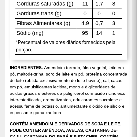
Gorduras saturadas (g)
11
1,7
8
Gorduras trans (g)
0
0
0
Fibras Alimentares (g)
4,9
0,7
3
Sódio (mg)
95
14
1
*Percentual de valores diários fornecidos pela
porção.
INGREDIENTES:
Amendoim torrado, óleo vegetal, leite em
pó, maltodextrina, soro de leite em pó, proteína concentrada
de leite (obtida exclusivamente de leite bovino), sal, cacau
em pó, emulsificantes lecitina, mono e diglicerídeos de
ácidos graxos e ésteres de poliglicerol com ácido ricinoléico
interesterificado, aromatizantes, edulcorantes sucralose e
acessulfame de potássio, antiumectante dióxido de silício e
espessante goma xantana.
CONTÉM AMENDOIM E DERIVADOS DE SOJA E LEITE.
PODE CONTER AMÊNDOA, AVELÃS, CASTANHA-DE-
CAJU, CASTANHA-DO-PARÁ E PISTACHES. CONTÉM