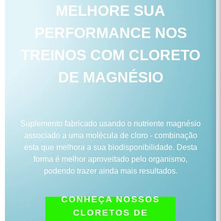
MELHORE SUA
PERFORMANCE NOS
TREINOS COM CLORETO
DE MAGNÉSIO
Suplemento fabricado usando o nutriente magnésio
associado a uma molécula de cloro - combinação
esta que melhora a sua biodisponibilidade. Desta
forma é melhor aproveitado pelo organismo,
podendo trazer ainda mais resultados.
CONHEÇA NOSSOS
CLORETOS DE