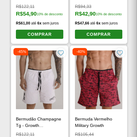
Preço original:
Preço original:
R$122,11
R$94,33
R$54,90
R$42,90
10% de desconto
10% de desconto
Preço à vista:
Preço à vista:
R$61,00
até
6x
sem juros
R$47,66
até
6x
sem juros
COMPRAR
COMPRAR
-45%
-40%
Bermudão Champagne
Bermuda Vermelho
Tg - Growth
Military Growth
Supplements
Preço original:
Preço original:
R$122,11
R$105,44