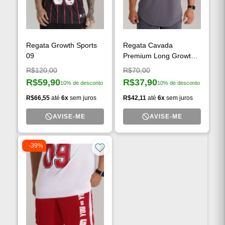
Regata Growth Sports
Regata Cavada
09
Premium Long Growth
Man Cinza
Preço original:
Preço original:
R$120,00
R$70,00
R$59,90
R$37,90
10% de desconto
10% de desconto
Preço à vista:
Preço à vista:
R$66,55
até
6x
sem juros
R$42,11
até
6x
sem juros
AVISE-ME
AVISE-ME
-39%