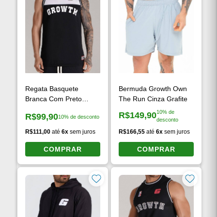
Regata Basquete
Bermuda Growth Own
Branca Com Preto
The Run Cinza Grafite
Growth Desde 2009
10% de
R$149,90
R$99,90
10% de desconto
Preço à vista:
desconto
Preço à vista:
R$111,00
até
6x
sem juros
R$166,55
até
6x
sem juros
COMPRAR
COMPRAR