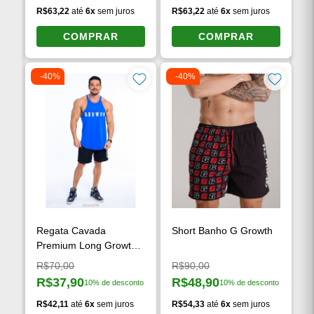
R$63,22
até
6x
sem juros
R$63,22
até
6x
sem juros
COMPRAR
COMPRAR
-40%
-40%
Regata Cavada
Short Banho G Growth
Premium Long Growth
Man Azul
Preço original:
Preço original:
R$70,00
R$90,00
R$37,90
R$48,90
10% de desconto
10% de desconto
Preço à vista:
Preço à vista:
R$42,11
até
6x
sem juros
R$54,33
até
6x
sem juros