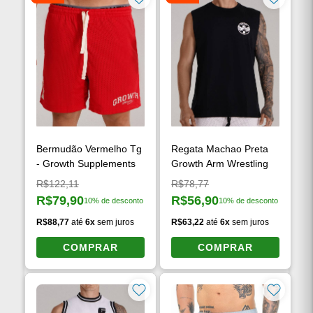
Bermudão Vermelho Tg
Regata Machao Preta
- Growth Supplements
Growth Arm Wrestling
Preço original:
Preço original:
R$122,11
R$78,77
R$79,90
R$56,90
10% de desconto
10% de desconto
Preço à vista:
Preço à vista:
R$88,77
até
6x
sem juros
R$63,22
até
6x
sem juros
COMPRAR
COMPRAR