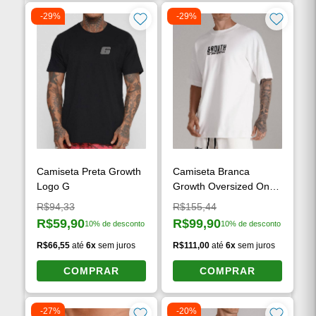
-29%
-29%
Camiseta Preta Growth
Camiseta Branca
Logo G
Growth Oversized One
More Rep Off White
Preço original:
Preço original:
R$94,33
R$155,44
R$59,90
R$99,90
10% de desconto
10% de desconto
Preço à vista:
Preço à vista:
R$66,55
até
6x
sem juros
R$111,00
até
6x
sem juros
COMPRAR
COMPRAR
-27%
-20%