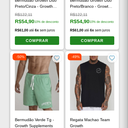
Bermudão Growth Duo
Bermudão Growth Duo
Preto/Cinza - Growth
Preto/Branco - Growth
Supplements
Supplements
Preço original:
Preço original:
R$122,11
R$122,11
R$54,90
R$54,90
10% de desconto
10% de desconto
Preço à vista:
Preço à vista:
R$61,00
até
6x
sem juros
R$61,00
até
6x
sem juros
COMPRAR
COMPRAR
-50%
-49%
Bermudão Verde Tg -
Regata Machao Team
Growth Supplements
Growth