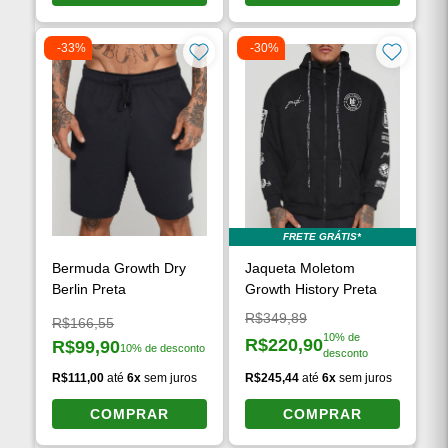
-33%
-30%
FRETE GRÁTIS*
Bermuda Growth Dry
Jaqueta Moletom
Berlin Preta
Growth History Preta
Preço original:
R$349,89
Preço original:
R$166,55
10% de
R$220,90
R$99,90
10% de desconto
Preço à vista:
desconto
Preço à vista:
R$111,00
até
6x
sem juros
R$245,44
até
6x
sem juros
COMPRAR
COMPRAR