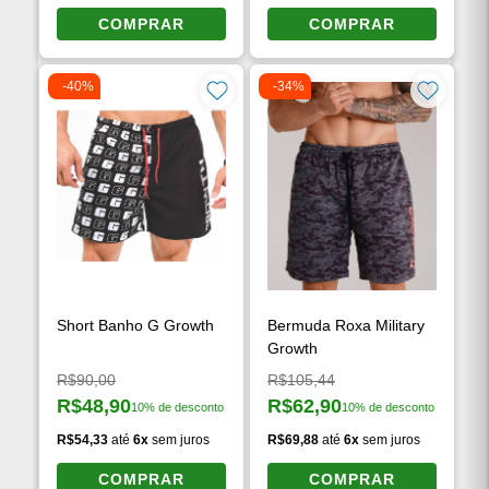
COMPRAR
COMPRAR
-40%
-34%
Short Banho G Growth
Bermuda Roxa Military
Growth
Preço original:
Preço original:
R$90,00
R$105,44
R$48,90
R$62,90
10% de desconto
10% de desconto
Preço à vista:
Preço à vista:
R$54,33
até
6x
sem juros
R$69,88
até
6x
sem juros
COMPRAR
COMPRAR