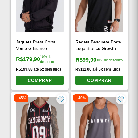
Jaqueta Preta Corta
Regata Basquete Preta
Vento G Branco
Logo Branco Growth
Desde 2009
10% de
R$179,90
R$99,90
10% de desconto
Preço à vista:
desconto
Preço à vista:
R$199,88
até
6x
sem juros
R$111,00
até
6x
sem juros
COMPRAR
COMPRAR
-45%
-40%