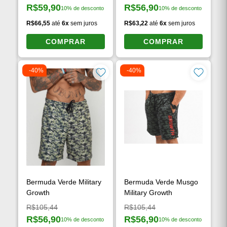
R$59,90
R$56,90
10% de desconto
10% de desconto
Preço à vista:
Preço à vista:
R$66,55
até
6x
sem juros
R$63,22
até
6x
sem juros
COMPRAR
COMPRAR
-40%
-40%
Bermuda Verde Military
Bermuda Verde Musgo
Growth
Military Growth
Preço original:
Preço original:
R$105,44
R$105,44
R$56,90
R$56,90
10% de desconto
10% de desconto
Preço à vista:
Preço à vista: