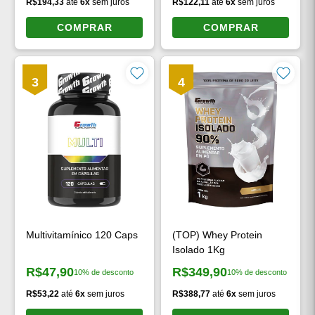
R$194,33
até
6x
sem juros
R$122,11
até
6x
sem juros
COMPRAR
COMPRAR
3
4
Multivitamínico 120 Caps
(TOP) Whey Protein
Isolado 1Kg
R$47,90
R$349,90
10% de desconto
10% de desconto
Preço à vista:
Preço à vista:
R$53,22
até
6x
sem juros
R$388,77
até
6x
sem juros