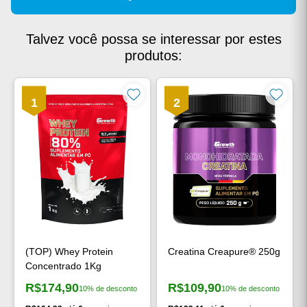
Talvez você possa se interessar por estes
produtos:
1
2
(TOP) Whey Protein
Creatina Creapure® 250g
Concentrado 1Kg
R$174,90
R$109,90
10% de desconto
10% de desconto
Preço à vista:
Preço à vista: