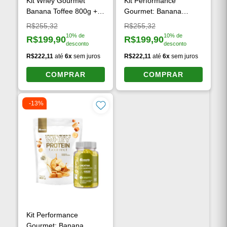
Kit Whey Gourmet
Kit Performance
Banana Toffee 800g +
Gourmet: Banana
Creatina G-Gummy
Toffee
Preço original:
Preço original:
R$255,32
R$255,32
10% de
10% de
R$199,90
R$199,90
Preço à vista:
Preço à vista:
desconto
desconto
R$222,11
até
6x
sem juros
R$222,11
até
6x
sem juros
COMPRAR
COMPRAR
-13%
Kit Performance
Gourmet: Banana