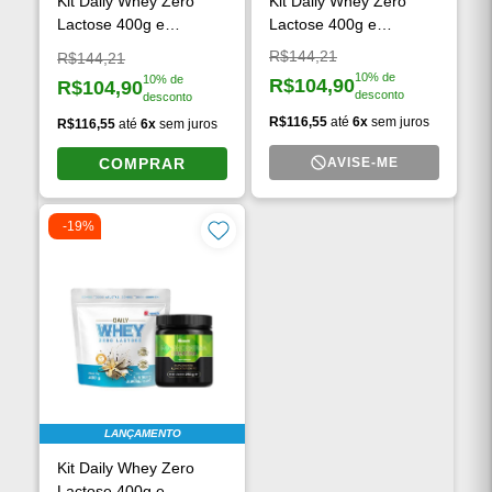
Kit Daily Whey Zero
Kit Daily Whey Zero
Lactose 400g e
Lactose 400g e
Creatina Monohidratada
Creatina Monohidratada
Preço original:
R$144,21
Preço original:
R$144,21
250g
250g
10% de
10% de
R$104,90
R$104,90
Preço à vista:
desconto
Preço à vista:
desconto
R$116,55
até
6x
sem juros
R$116,55
até
6x
sem juros
COMPRAR
AVISE-ME
-19%
LANÇAMENTO
Kit Daily Whey Zero
Lactose 400g e