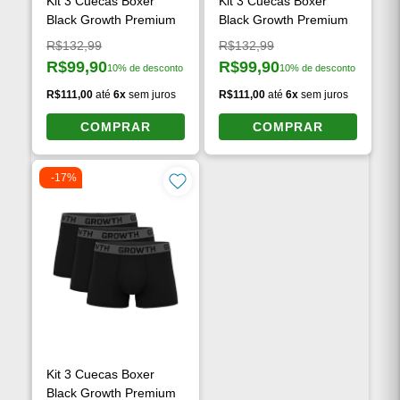
Kit 3 Cuecas Boxer
Kit 3 Cuecas Boxer
Black Growth Premium
Black Growth Premium
Preço original:
Preço original:
R$132,99
R$132,99
R$99,90
R$99,90
10% de desconto
10% de desconto
Preço à vista:
Preço à vista:
R$111,00
até
6x
sem juros
R$111,00
até
6x
sem juros
COMPRAR
COMPRAR
-17%
Kit 3 Cuecas Boxer
Black Growth Premium