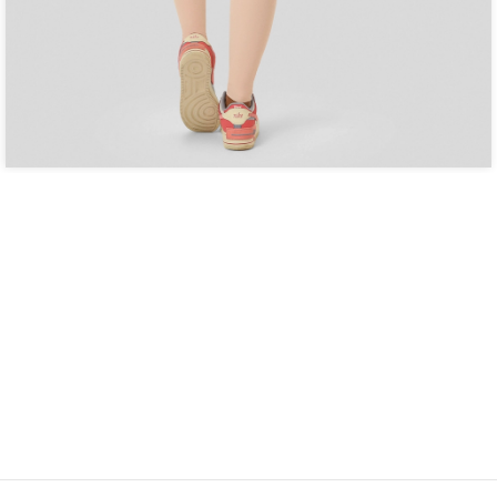
Pergunte e veja opiniões de quem já comprou:
CADASTRE SEU E-MAIL 