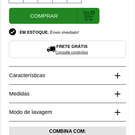
PP
P
M
G
GG
COMPRAR
EM ESTOQUE.
Envio imediato!
FRETE GRÁTIS
Consulte condições
Características
Composição
Medidas
85% Poliamida;
15% Elastano.
Medidas da modelo
Modo de lavagem
Modelo veste tamanho P