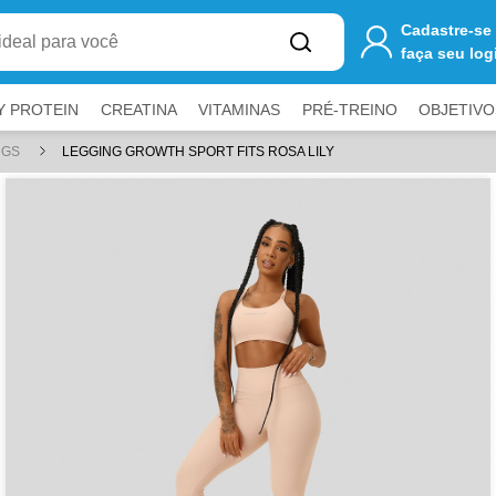
one
R$ 250,00
ao carrinho para ter
FRETE GRÁTIS
Cadastre-se
faça seu log
Y PROTEIN
CREATINA
VITAMINAS
PRÉ-TREINO
OBJETIVO
NGS
LEGGING GROWTH SPORT FITS ROSA LILY
a fechar painéis.