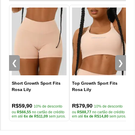
Altura 1,67 m
Usar água fria;
peso 63 kg
Utilizar sabão neutro;
Evitar alvejantes e amaciantes;
Não deixar de molho;
Não torcer a peça;
Secar ao ar livre.
SIVAS DA GSUPLEMENTOS
Enviar
Nota média da loja
4.8
/5
Veja mais informações sobre
avaliações acessando o
link