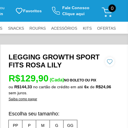
ou
Fale Conosco
0
Favoritos
in
Clique aqui
S
SNACKS
ROUPAS
ACESSÓRIOS
KITS
OFERTAS
LEGGING GROWTH SPORT
FITS ROSA LILY
R$129,90
(Cada)
NO BOLETO OU PIX
ou
R$144,33
no cartão de crédito
em até
6x
de
R$24,06
sem juros.
Saiba como pagar
Escolha seu tamanho: