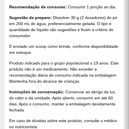
O Whey Protein Concentrado Growth fornece
proteínas de alto valor biológico, ricas em
aminoácidos essenciais e BCAAs. Esses nutrientes
são fundamentais para a recuperação muscular após
treinos intensos e para estimular a síntese proteica,
processo que promove o crescimento da massa
magra.
Já a Creatina Monohidratada 250 g atua na produção
de energia. Ela mantém os estoques de ATP
elevados, o que garante mais força e explosão em
exercícios de curta duração, como séries de
musculação ou tiros de corrida.