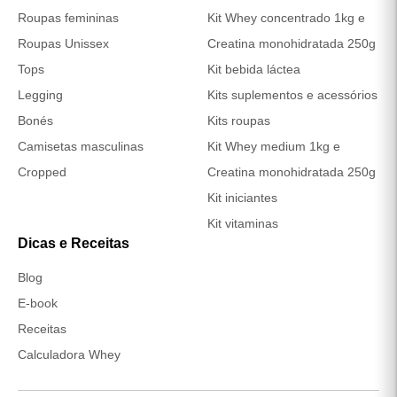
Creatina Monohidratada:
a dose usual é de 3 g
a 5 g por dia, todos os dias, inclusive em períodos
sem treino, a fim de manter os estoques
musculares elevados.
Alguns praticantes escolhem iniciar pela fase de
saturação, que consiste em cerca de 20 g de creatina ao
dia, divididas em 4 doses, por 5 a 7 dias. Após isso, basta
seguir a fase de manutenção com 3 a 5 g por dia.
Vale destacar que a Creatina tem melhor aproveitamento
quando consumida junto a refeições que contenham
carboidratos e proteínas, enquanto o Whey pode ser
diluído em água, leite ou incluído em receitas práticas.
POR QUE ESCOLHER O KIT DA GROWTH
SUPPLEMENTS?