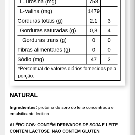
EM ESTOQUE.
Envio imediato!
BENEFÍCIOS DE COMBINAR WHEY
CONCENTRADO E CREATINA
MONOHIDRATADA
O Kit Whey Protein Concentrado + Creatina
Monohidratada 250 g é a escolha certa para quem
deseja complementar suplementos e maximizar os
resultados. Eles atuam de forma diferente no corpo,
mas juntos favorecem o ganho de massa muscular e
melhoram o desempenho nos treinos.