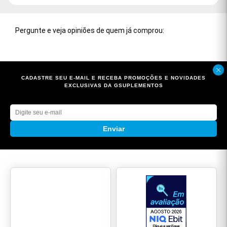
O Kit Whey e Creatina une dois dos suplementos para
hipertrofia mais seguros, estudados e amplamente
utilizados no dia a dia de praticantes de atividade física.
Ele se adapta a diferentes perfis de praticantes, desde
quem está começando até atletas que já buscam
performance avançada. Veja!
Praticantes de musculação:
querem hipertrofia
muscular e recuperação mais rápida após treinos
intensos;
Atletas e esportistas de alta intensidade:
necessitam de mais força, potência e resistência
em atividades como lutas, cross training e futebol;
Quem treina regularmente:
encontra no Whey