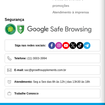
que garantem ao consumidor exatamente o que está no
rótulo, sem surpresas e com total segurança para o
consumo diário.
COMO ARMAZENAR O KIT WHEY
CONCENTRADO + CREATINA
MONOHIDRATADA?
Para que o produto mantenha todas as suas
características até o fim do uso, é importante seguir alguns
cuidados simples de armazenamento.
Whey Protein Concentrado:
deve ser guardado
em local seco, fresco e arejado, sempre com a
embalagem bem fechada. A exposição ao calor e
à umidade pode alterar a textura e dificultar a
dissolução do pó;