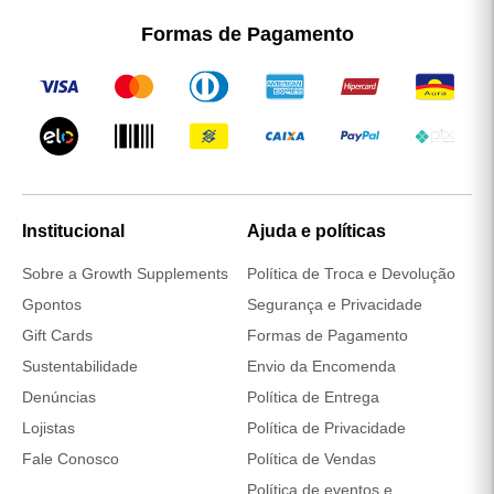
O Kit Whey Protein Concentrado + Creatina
Monohidratada 250 g simplifica o processo de compra em
uma só, trazendo mais economia e praticidade para quem
deseja suplementar a rotina.
Em vez de adquirir cada produto separadamente, você
recebe em casa um combo completo, pronto para apoiar
tanto o desempenho durante os treinos quanto a
recuperação muscular no pós-treino.
A
Creatina Monohidratada
é referência no mercado por
sua pureza e eficiência, enquanto o Whey Concentrado se
destaca pela alta concentração de proteínas por dose e
pela excelente solubilidade, que facilita o preparo no dia a
dia.
Outro diferencial importante está nos rigorosos controles
de qualidade. Cada lote passa por análises laboratoriais