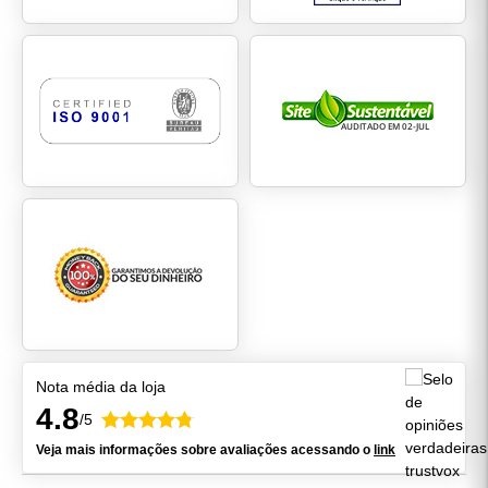
uma forma prática de atingir a ingestão diária de
proteínas, algo que costuma ser difícil apenas
com a alimentação;
Pessoas que querem melhorar o
desempenho:
se beneficiam da creatina para
ganhar energia extra e concluir séries adicionais
ou aumentar cargas;
Iniciantes na musculação:
contam com o
suporte da combinação para adaptação ao treino
e recuperação muscular eficiente.
Resumidamente, o kit Whey e Creatina é uma solução
completa para completar a rotina de treinos,
independentemente dos objetivos.