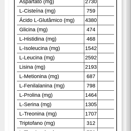
NO BOLETO OU PIX
ou
R$233,22
no cartão de crédito
em até
6x
de
R$38,87
sem juros.
Saiba como pagar
Itens inclusos no kit:
(TOP) Whey Protein Concentrado 1Kg
Creatina Monohidratada 250g