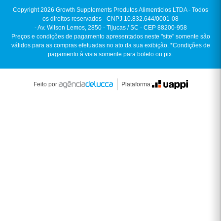
Creatina Monohidratada:
por absorver a
umidade do ar, ela precisa ser mantida em local
livre de calor e umidade. Caso empedre, não há
perda de qualidade — basta quebrar os pedaços
ou dissolvê-los normalmente no líquido de
preparo.
Resumidamente, o kit Whey e Creatina é uma solução
completa para completar a rotina de treinos,
independentemente dos objetivos.
QUAL É A DURAÇÃO DO KIT WHEY
CONCENTRADO + CREATINA
MONOHIDRATADA?
O rendimento desse combo pode variar conforme a