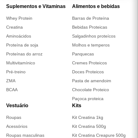
COMO CONSUMIR WHEY PROTEIN
CONCENTRADO + CREATINA
MONOHIDRATADA?
Essa combinação de suplementos exige um protocolo de
uso adequado para que os resultados sejam realmente
percebidos em termos de desempenho, recuperação e
hipertrofia muscular.
Whey Protein Concentrado:
o consumo
recomendado é de 1 a 2 doses de 30 g ao dia. A
principal ingestão deve ser feita logo após o
treino, quando o corpo está mais receptivo à
síntese proteica. Também pode ser utilizado em
outros momentos para complementar a dieta e
atingir a meta diária de proteínas;