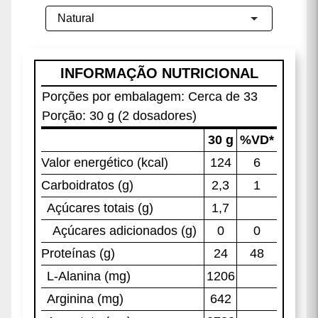
Frete Grátis
Consulte condições
veja a tabela nutricional
R$249,77
R$209,90
(Cada)