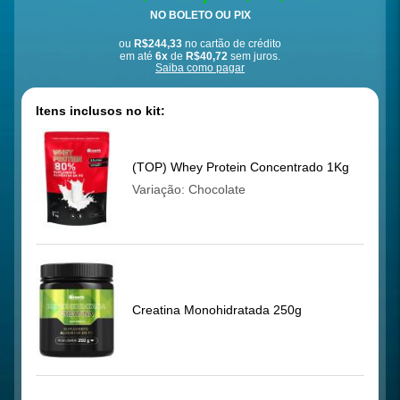
NO BOLETO OU PIX
ou
R$244,33
no cartão de crédito
em até
6x
de
R$40,72
sem juros.
Saiba como pagar
Itens inclusos no kit:
(TOP) Whey Protein Concentrado 1Kg
Variação: Chocolate
Creatina Monohidratada 250g