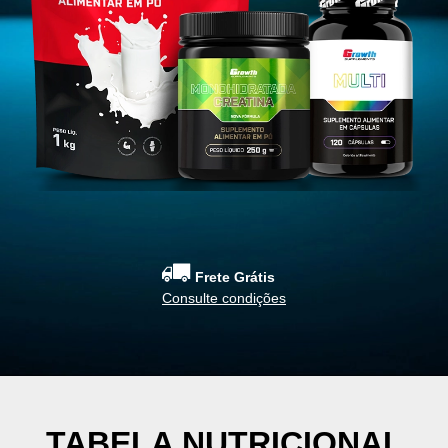
das
Vestuário
Kits
Roupas
Kit Creatina 1kg
Acessórios
Kit Creatina 500g
Roupas masculinas
Kit Creatina Creapure 
Roupas femininas
Kit Whey concentrado 
Roupas Unissex
Kit bebida láctea
Tops
Kits suplementos e ace
Legging
Kits roupas
Bonés
Kit Whey medium 1kg 
Camisetas masculinas
Kit iniciantes
Cropped
Kit vitaminas