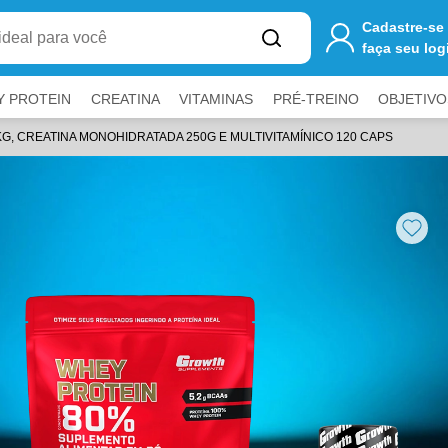
one
R$ 250,00
ao carrinho para ter
FRETE GRÁTIS
Cadastre-se
faça seu log
Y PROTEIN
CREATINA
VITAMINAS
PRÉ-TREINO
OBJETIVO
, CREATINA MONOHIDRATADA 250G E MULTIVITAMÍNICO 120 CAPS
E RECEBA PROMOÇÕES E NOVIDADES EXCLU
a fechar painéis.