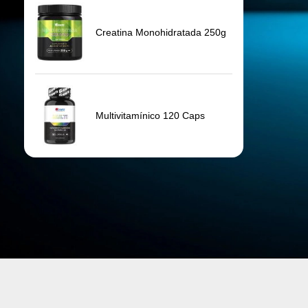
Suplementos e Vitaminas
Alimentos e bebi
Whey Protein
Barras de Proteína
Creatina
Bebidas Proteicas
Aminoácidos
Salgadinhos proteícos
Proteína de soja
Molhos e temperos
Proteínas do arroz
Panquecas
Multivitamínico
Cremes Proteicos
Pré-treino
Doces Proteicos
ZMA
Pasta de amendoim
BCAA
Chocolate Proteico
Paçoca proteica