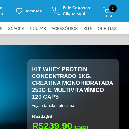
ou
Fale Conosco
0
Favoritos
in
Clique aqui
S
SNACKS
ROUPAS
ACESSÓRIOS
KITS
OFERTAS
SIVAS DA GSUPLEMENTOS
Enviar