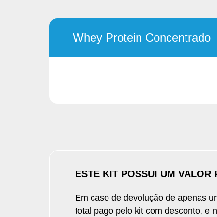
Telefone:
(11) 3003-3994
E-mail:
sac@growthsupplements.com.br
Atendimento: