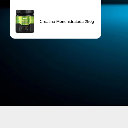
Suplementos e Vitaminas
Alimentos e bebi
Whey Protein
Barras de Proteína
Creatina
Bebidas Proteicas
Aminoácidos
Salgadinhos proteícos
Proteína de soja
Molhos e temperos
Proteínas do arroz
Panquecas
Multivitamínico
Cremes Proteicos
Pré-treino
Doces Proteicos
ZMA
Pasta de amendoim
BCAA
Chocolate Proteico
Paçoca proteica