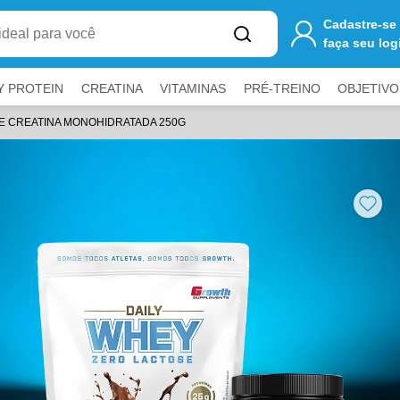
one
R$ 250,00
ao carrinho para ter
FRETE GRÁTIS
Cadastre-se
faça seu log
Y PROTEIN
CREATINA
VITAMINAS
PRÉ-TREINO
OBJETIVO
 E CREATINA MONOHIDRATADA 250G
E RECEBA PROMOÇÕES E NOVIDADES EXCLU
a fechar painéis.