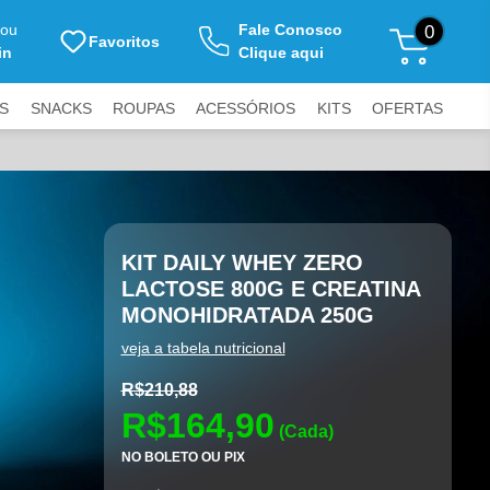
ou
Fale Conosco
0
Favoritos
in
Clique aqui
S
SNACKS
ROUPAS
ACESSÓRIOS
KITS
OFERTAS
SIVAS DA GSUPLEMENTOS
Enviar