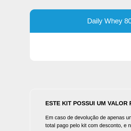
Telefone:
(11) 3003-3994
E-mail:
sac@growthsupplements.com.br
Atendimento: