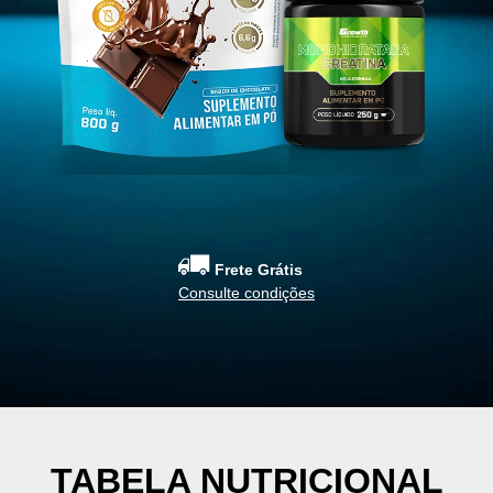
das
Vestuário
Kits
Roupas
Kit Creatina 1kg
Acessórios
Kit Creatina 500g
Roupas masculinas
Kit Creatina Creapure 
Roupas femininas
Kit Whey concentrado 
Roupas Unissex
Kit bebida láctea
Tops
Kits suplementos e ace
Legging
Kits roupas
Bonés
Kit Whey medium 1kg 
Camisetas masculinas
Kit iniciantes
Cropped
Kit vitaminas