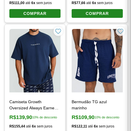
R$111,00
até
6x
sem juros
R$77,66
até
6x
sem juros
COMPRAR
COMPRAR
Camiseta Growth
Bermudão TG azul
Oversized Always Earned
marinho
azul marinho
R$139,90
R$109,90
10% de desconto
10% de desconto
Preço à vista:
Preço à vista:
R$155,44
até
6x
sem juros
R$122,11
até
6x
sem juros