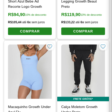
Short Azul Bebe Ad
Legging Growth Beaut
Recorte Logo Growth
Preto
R$94,90
R$119,90
10% de desconto
10% de desconto
Preço à vista:
Preço à vista:
R$105,44
até
6x
sem juros
R$133,22
até
6x
sem juros
COMPRAR
COMPRAR
FRETE GRÁTIS*
Macaquinho Growth Under
Calça Moletom Growth
Azul Fly
Under Preto