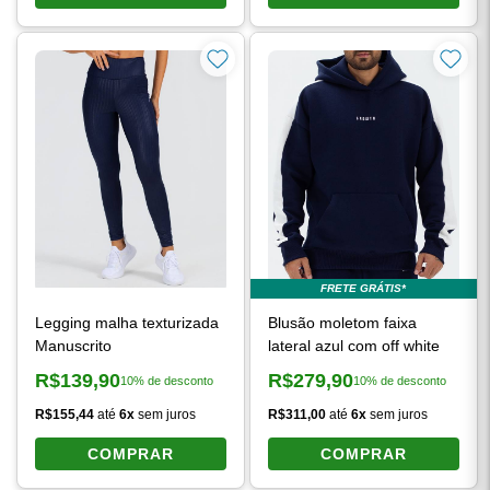
FRETE GRÁTIS*
Legging malha texturizada
Blusão moletom faixa
Manuscrito
lateral azul com off white
R$139,90
R$279,90
10% de desconto
10% de desconto
Preço à vista:
Preço à vista:
R$155,44
até
6x
sem juros
R$311,00
até
6x
sem juros
COMPRAR
COMPRAR