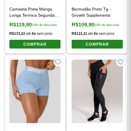
Camiseta Preta Manga
Bermudão Preto Tg -
Longa Termica Segunda
Growth Supplements
Pele Growth Under
R$119,90
R$109,90
10% de desconto
10% de desconto
Preço à vista:
Preço à vista:
R$133,22
até
6x
sem juros
R$122,11
até
6x
sem juros
COMPRAR
COMPRAR