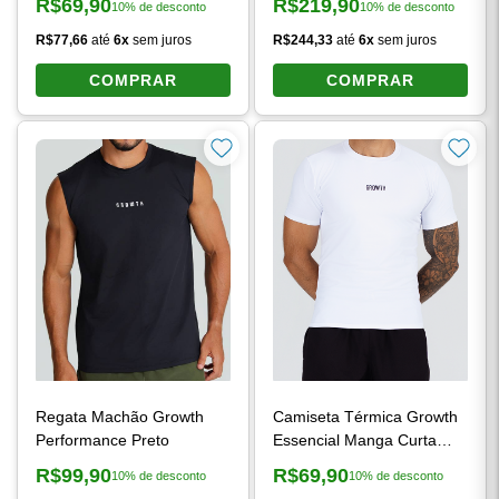
R$69,90
R$219,90
10% de desconto
10% de desconto
Preço à vista:
Preço à vista:
R$77,66
até
6x
sem juros
R$244,33
até
6x
sem juros
COMPRAR
COMPRAR
Regata Machão Growth
Camiseta Térmica Growth
Performance Preto
Essencial Manga Curta
Branco
R$99,90
R$69,90
10% de desconto
10% de desconto
Preço à vista:
Preço à vista: