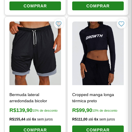
COMPRAR
COMPRAR
Bermuda lateral
Cropped manga longa
arredondada bicolor
térmica preto
R$139,90
R$99,90
10% de desconto
10% de desconto
Preço à vista:
Preço à vista:
R$155,44
até
6x
sem juros
R$111,00
até
6x
sem juros
COMPRAR
COMPRAR