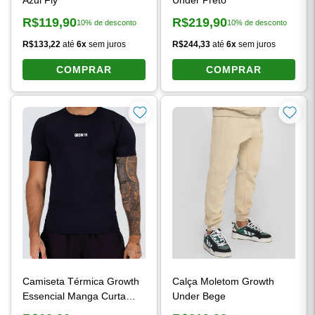
R$119,90
R$219,90
10% de desconto
10% de desconto
Preço à vista:
Preço à vista:
R$133,22
até
6x
sem juros
R$244,33
até
6x
sem juros
COMPRAR
COMPRAR
Camiseta Térmica Growth
Calça Moletom Growth
Essencial Manga Curta
Under Bege
Preto