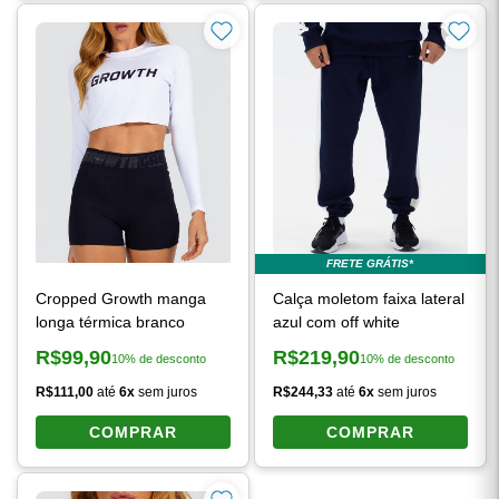
FRETE GRÁTIS*
Cropped Growth manga
Calça moletom faixa lateral
longa térmica branco
azul com off white
R$99,90
R$219,90
10% de desconto
10% de desconto
Preço à vista:
Preço à vista:
R$111,00
até
6x
sem juros
R$244,33
até
6x
sem juros
COMPRAR
COMPRAR