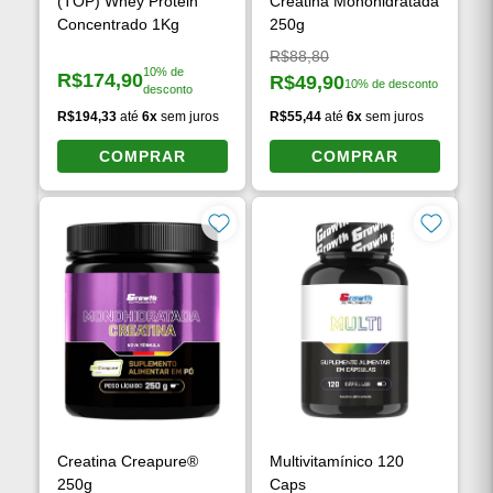
(TOP) Whey Protein
Creatina Monohidratada
Concentrado 1Kg
250g
Preço original:
R$88,80
10% de
R$174,90
R$49,90
10% de desconto
Preço à vista:
desconto
Preço à vista:
R$194,33
até
6x
sem juros
R$55,44
até
6x
sem juros
COMPRAR
COMPRAR