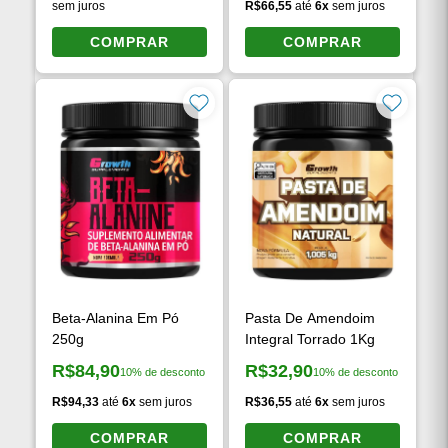
R$39,90
10% de desconto
Preço à vista:
R$59,90
10% de desconto
Preço à vista:
a partir de
R$44,33
até
6x
sem juros
R$66,55
até
6x
sem juros
COMPRAR
COMPRAR
Beta-Alanina Em Pó
Pasta De Amendoim
250g
Integral Torrado 1Kg
R$84,90
R$32,90
10% de desconto
10% de desconto
Preço à vista:
Preço à vista:
R$94,33
até
6x
sem juros
R$36,55
até
6x
sem juros