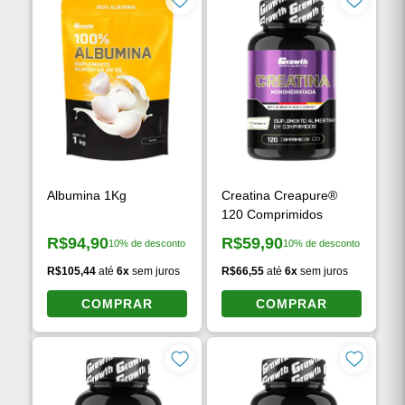
Albumina 1Kg
Creatina Creapure®
120 Comprimidos
R$94,90
R$59,90
10% de desconto
10% de desconto
Preço à vista:
Preço à vista:
R$105,44
até
6x
sem juros
R$66,55
até
6x
sem juros
COMPRAR
COMPRAR