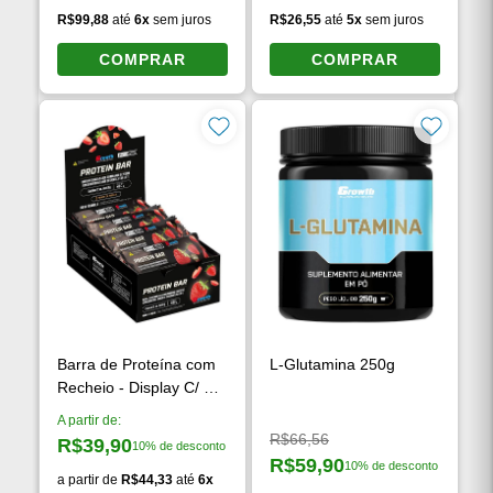
Preço original:
Preço original:
R$129,90
R$35,52
R$89,90
R$23,90
10% de desconto
10% de desconto
Preço à vista:
Preço à vista:
R$99,88
até
6x
sem juros
R$26,55
até
5x
sem juros
COMPRAR
COMPRAR
Barra de Proteína com
L-Glutamina 250g
Recheio - Display C/ 12
Un
A partir de:
Preço original:
R$66,56