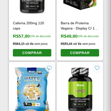
Cafeína 200mg 120
Barra de Proteína
caps
Vegana - Display C/ 12
Un
R$57,90
R$49,90
10% de desconto
10% de desconto
Preço à vista:
Preço à vista:
R$64,33
até
6x
sem juros
R$55,44
até
6x
sem juros
COMPRAR
COMPRAR