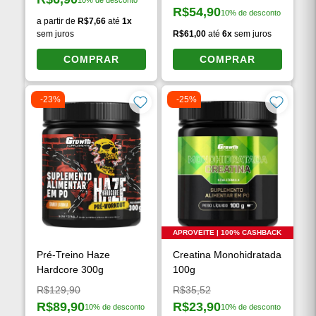
A partir de:
R$6,90
10% de desconto
Preço à vista:
R$54,90
10% de desconto
Preço à vista:
a partir de
R$7,66
até
1x
sem juros
R$61,00
até
6x
sem juros
COMPRAR
COMPRAR
-23%
-25%
APROVEITE | 100% CASHBACK
Pré-Treino Haze
Creatina Monohidratada
Hardcore 300g
100g