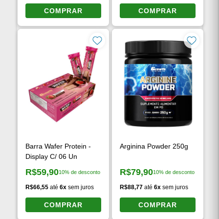
Preço à vista:
Preço à vista:
R$33,22
até
6x
sem juros
R$28,77
até
5x
sem juros
COMPRAR
COMPRAR
Barra Wafer Protein -
Arginina Powder 250g
Display C/ 06 Un
R$59,90
R$79,90
10% de desconto
10% de desconto
Preço à vista:
Preço à vista:
R$66,55
até
6x
sem juros
R$88,77
até
6x
sem juros