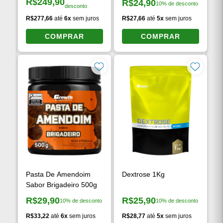
3W Whey Protein 1Kg
BCAA 2:1:1 120CAPS
10% de
R$249,90
R$24,90
10% de desconto
Preço à vista:
desconto
Preço à vista:
R$277,66
até
6x
sem juros
R$27,66
até
5x
sem juros
COMPRAR
COMPRAR
Pasta De Amendoim
Dextrose 1Kg
Sabor Brigadeiro 500g
R$29,90
R$25,90
10% de desconto
10% de desconto