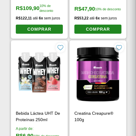
Creatina Creapure®
Multivitamínico 120
250g
Caps
10% de
R$109,90
R$47,90
10% de desconto
Preço à vista:
desconto
Preço à vista:
R$122,11
até
6x
sem juros
R$53,22
até
6x
sem juros
COMPRAR
COMPRAR
Bebida Láctea UHT De
Creatina Creapure®
Proteínas 250ml
100g