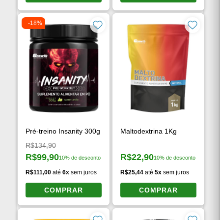
COMPRAR
COMPRAR
-18%
Pré-treino Insanity 300g
Maltodextrina 1Kg
Preço original:
R$134,90
R$99,90
R$22,90
10% de desconto
10% de desconto
Preço à vista:
Preço à vista:
R$111,00
até
6x
sem juros
R$25,44
até
5x
sem juros
COMPRAR
COMPRAR