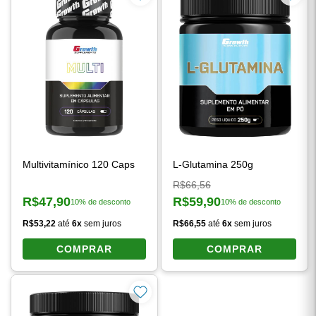
Multivitamínico 120 Caps
L-Glutamina 250g
Preço original:
R$66,56
R$47,90
R$59,90
10% de desconto
10% de desconto
Preço à vista:
Preço à vista:
R$53,22
até
6x
sem juros
R$66,55
até
6x
sem juros
COMPRAR
COMPRAR