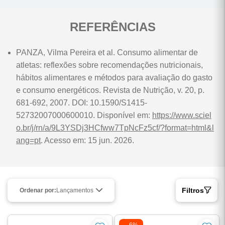
opção ideal para aumentar o ganho de massa muscular.
REFERÊNCIAS
PANZA, Vilma Pereira et al. Consumo alimentar de
atletas: reflexões sobre recomendações nutricionais,
hábitos alimentares e métodos para avaliação do gasto
e consumo energéticos. Revista de Nutrição, v. 20, p.
681-692, 2007. DOI: 10.1590/S1415-
52732007000600010. Disponível em:
https://www.sciel
o.br/j/rn/a/9L3YSDj3HCfww7TpNcFz5cf/?format=html&l
ang=pt
.
Acesso em: 15 jun. 2026
.
Filtros
Ordenar por:
Lançamentos