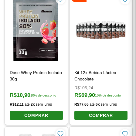
-26%
Dose Whey Protein Isolado
Kit 12x Bebida Láctea
30g
Chocolate
Preço original:
R$105,24
R$10,90
R$69,90
10% de desconto
10% de desconto
Preço à vista:
Preço à vista:
R$12,11
até
2x
sem juros
R$77,66
até
6x
sem juros
COMPRAR
COMPRAR