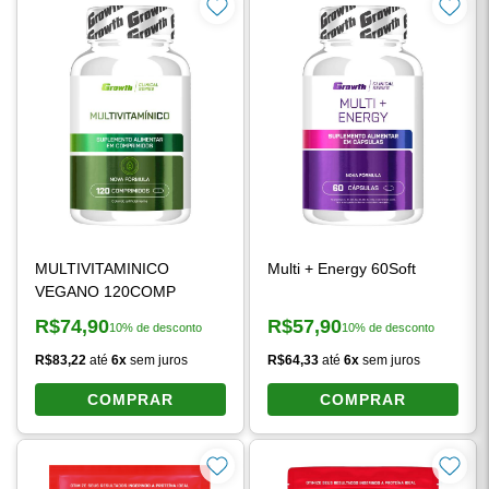
MULTIVITAMINICO
Multi + Energy 60Soft
VEGANO 120COMP
R$74,90
R$57,90
10% de desconto
10% de desconto
Preço à vista:
Preço à vista:
R$83,22
até
6x
sem juros
R$64,33
até
6x
sem juros
COMPRAR
COMPRAR