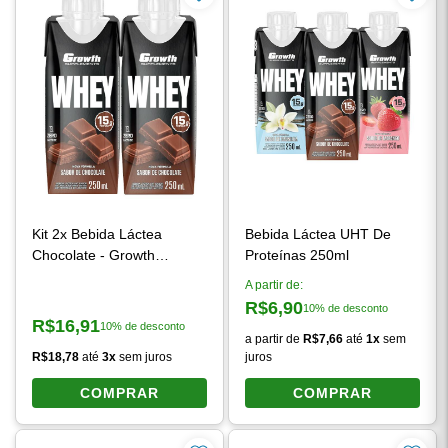
Kit 2x Bebida Láctea
Bebida Láctea UHT De
Chocolate - Growth
Proteínas 250ml
Supplements
A partir de:
R$6,90
10% de desconto
Preço à vista:
R$16,91
10% de desconto
Preço à vista:
a partir de
R$7,66
até
1x
sem
R$18,78
até
3x
sem juros
juros
COMPRAR
COMPRAR