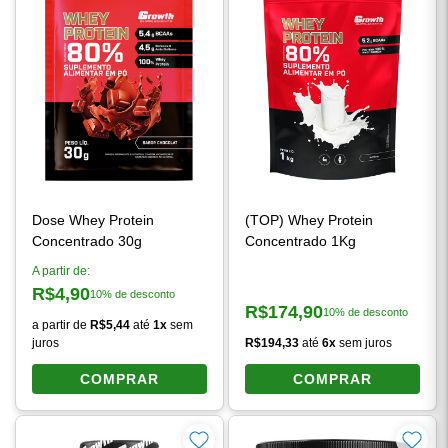
Dose Whey Protein
(TOP) Whey Protein
Concentrado 30g
Concentrado 1Kg
A partir de:
R$4,90
10% de desconto
Preço à vista:
R$174,90
10% de desconto
Preço à vista:
a partir de
R$5,44
até
1x
sem
juros
R$194,33
até
6x
sem juros
COMPRAR
COMPRAR