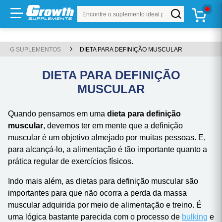
Faltam
R$ 250,00
para
FRETE GRÁTIS
Ir para
Conteúdo principal
Menu principal
Busca
Buscar produto
Rodapé
TOP 20
LANÇAMENTOS
WHEY
CREATINA
KITS
OFERTAS
PRÉ-TREI
G SUPLEMENTOS
DIETA PARA DEFINIÇÃO MUSCULAR
Atalhos do teclado
DIETA PARA DEFINIÇÃO
Conteúdo
alt
+
1
MUSCULAR
Menu
alt
+
2
Quando pensamos em uma
dieta para definição
Pesquisar
alt
+
3
muscular
, devemos ter em mente que a definição
Carrinho
alt
+
4
muscular é um objetivo almejado por muitas pessoas. E,
para alcançá-lo, a alimentação é tão importante quanto a
Rodapé
alt
+
5
prática regular de exercícios físicos.
Mostrar/ocultar atalhos
alt
+
A
Indo mais além, as dietas para definição muscular são
importantes para que não ocorra a perda da massa
ⓘ
Use
e
para navegar,
para ativar e
par
Tab
Shift+Tab
Enter
Esc