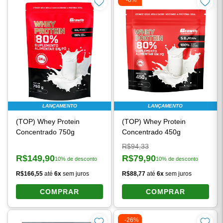
-6%
LANÇAMENTO
LANÇAMENTO
(TOP) Whey Protein
(TOP) Whey Protein
Concentrado 750g
Concentrado 450g
Preço original:
R$94,33
R$149,90
R$79,90
10% de desconto
10% de desconto
Preço à vista:
Preço à vista:
R$166,55
até
6x
sem juros
R$88,77
até
6x
sem juros
COMPRAR
COMPRAR