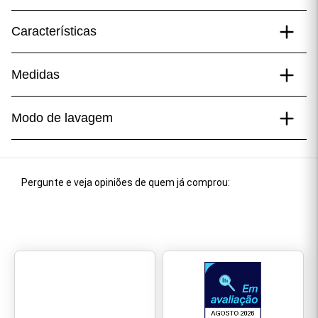
Características
Composição
Medidas
100% Algodão.
Medidas da modelo
Modo de lavagem
Modelo veste tamanho P
Altura 1,67 m
Usar água fria;
peso 63 kg
Utilizar sabão neutro;
Pergunte e veja opiniões de quem já comprou:
Evitar alvejantes e amaciantes;
Não deixar de molho;
Não torcer a peça;
Secar ao ar livre.