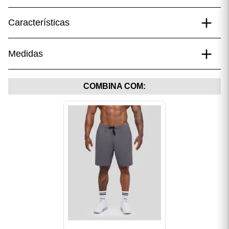
Características
Composição
Medidas
Tecido 100% algodão 250gm²;
Estampa frente em alto relevo.
Medidas do modelo
COMBINA COM:
Modelo veste tamanho GG
Altura 1,80 m
peso 97 kg