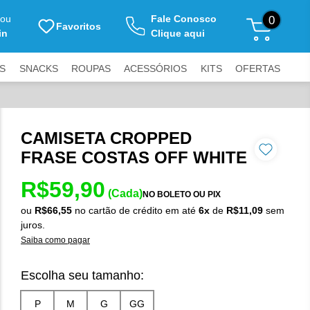
ou
Fale Conosco
0
Favoritos
in
Clique aqui
S
SNACKS
ROUPAS
ACESSÓRIOS
KITS
OFERTAS
CAMISETA CROPPED
FRASE COSTAS OFF WHITE
R$59,90
(Cada)
NO BOLETO OU PIX
ou
R$66,55
no cartão de crédito
em até
6x
de
R$11,09
sem
juros.
Saiba como pagar
Escolha seu tamanho: