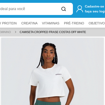
one
R$ 250,00
ao carrinho para ter
FRETE GRÁTIS
Cadastre-se
faça seu log
Y PROTEIN
CREATINA
VITAMINAS
PRÉ-TREINO
OBJETIVO
EMININO
CAMISETA CROPPED FRASE COSTAS OFF WHITE
a fechar painéis.