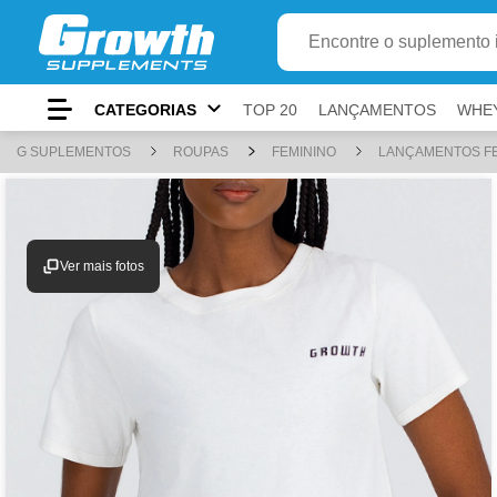
Adici
Ir para
Conteúdo principal
Menu principal
Busca
Buscar produto
Rodapé
CATEGORIAS
TOP 20
LANÇAMENTOS
WHE
Atalhos do teclado
G SUPLEMENTOS
ROUPAS
FEMININO
LANÇAMENTOS F
Conteúdo
alt
+
1
Menu
alt
+
2
Ver mais fotos
Pesquisar
alt
+
3
Carrinho
alt
+
4
Rodapé
alt
+
5
Mostrar/ocultar atalhos
alt
+
A
ⓘ
Use
e
para navegar,
para ativar e
par
Tab
Shift+Tab
Enter
Esc