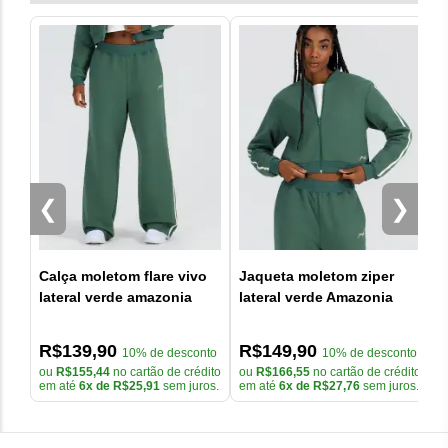
Altura 1,68 m
Usar água fria;
peso 50 kg
Utilizar sabão neutro;
Evitar alvejantes e amaciantes;
Não deixar de molho;
Não torcer a peça;
Secar ao ar livre.
SIVAS DA GSUPLEMENTOS
Enviar
Nota média da loja
4.8
/5
Veja mais informações sobre
avaliações acessando o
link