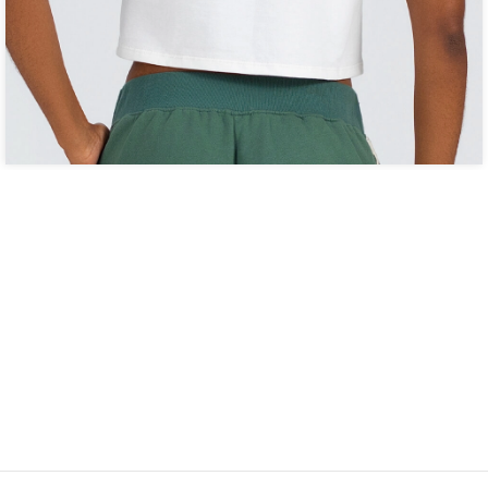
Pergunte e veja opiniões de quem já comprou:
CADASTRE SEU E-MAIL 