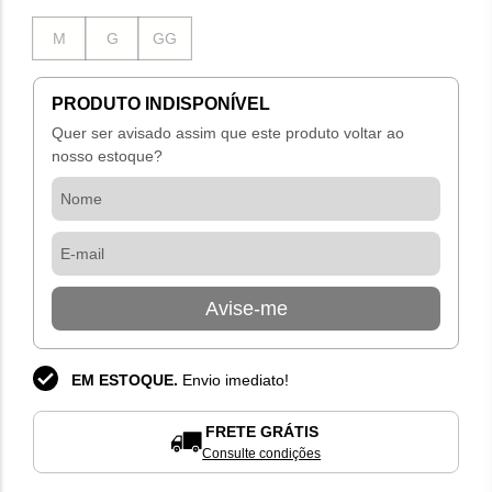
Escolha seu tamanho:
M
G
GG
PRODUTO INDISPONÍVEL
Quer ser avisado assim que este produto voltar ao
nosso estoque?
Avise-me
EM ESTOQUE.
Envio imediato!
FRETE GRÁTIS