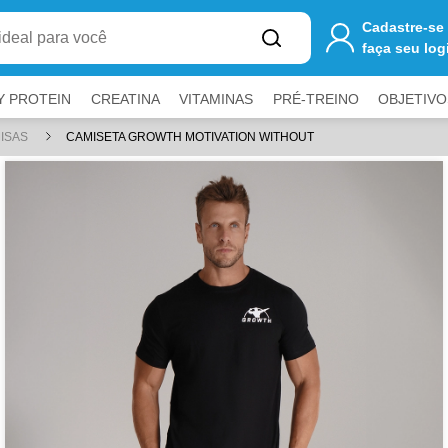
one
R$ 250,00
ao carrinho para ter
FRETE GRÁTIS
Cadastre-se
faça seu log
Y PROTEIN
CREATINA
VITAMINAS
PRÉ-TREINO
OBJETIVO
MISAS
CAMISETA GROWTH MOTIVATION WITHOUT
a fechar painéis.