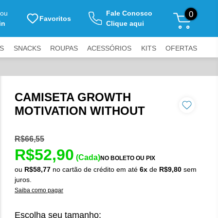
ou
Fale Conosco
0
Favoritos
in
Clique aqui
S
SNACKS
ROUPAS
ACESSÓRIOS
KITS
OFERTAS
CAMISETA GROWTH
MOTIVATION WITHOUT
R$66,55
R$52,90
(Cada)
NO BOLETO OU PIX
ou
R$58,77
no cartão de crédito
em até
6x
de
R$9,80
sem
juros.
Saiba como pagar