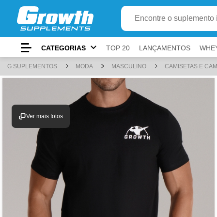
Adici
Ir para
Conteúdo principal
Menu principal
Busca
Buscar produto
Rodapé
CATEGORIAS
TOP 20
LANÇAMENTOS
WHE
Atalhos do teclado
G SUPLEMENTOS
MODA
MASCULINO
CAMISETAS E CA
Conteúdo
alt
+
1
Menu
alt
+
2
Ver mais fotos
Pesquisar
alt
+
3
Carrinho
alt
+
4
Rodapé
alt
+
5
Mostrar/ocultar atalhos
alt
+
A
ⓘ
Use
e
para navegar,
para ativar e
par
Tab
Shift+Tab
Enter
Esc